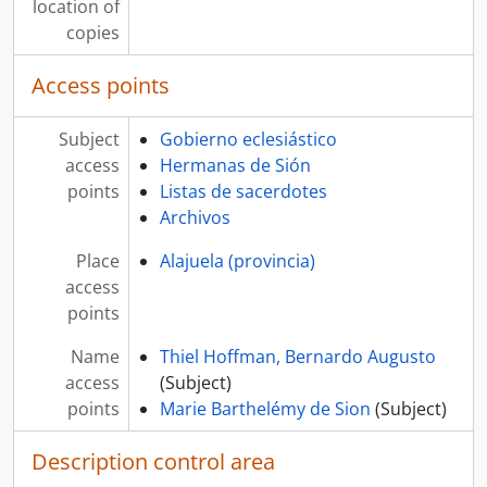
location of
[File] 0332 - Expedientes matrimoniales (1885, letras C-G)
copies
[File] 0333 - Expedientes matrimoniales (1885, letras S-Z)
[File] 0334 - Expedientes matrimoniales (1885, letras G-M)
Access points
[File] 0335 - Expedientes matrimoniales (1885, letras M-R)
[File] 0336 - Correspondencia recibida (1885)
Subject
Gobierno eclesiástico
[File] 0337-001 - Correspondencia recibida por Bernardo Augusto Thiel, II obispo de San José (1891-1893)
access
Hermanas de Sión
[File] 0337-002 - Correspondencia recibida por Bernardo Augusto Thiel, II Obispo de San José (1885-1892)
points
Listas de sacerdotes
[File] 0338-001 - Libro copiador de correspondencia enviada por Bernardo Augusto Thiel, II Obispo de San José (1885)
Archivos
[File] 0338-002 - Libro copiador de correspondencia enviada por Bernardo Augusto Thiel, II Obispo de San José (1886-1887)
[File] 0338-003 - Libro copiador de correspondencia enviada por Bernardo Augusto Thiel, II Obispo de San José (1887-1889)
Place
Alajuela (provincia)
[File] 0339 - Procesos canónicos, expedientes de órdenes sacerdotales y juicios de divorcio (1865-1888)
access
[File] 0340 - Libro copiador de correspondencia enviada a autoridades eclesiásticas (1866-1882)
points
[File] 0341 - Expedientes matrimoniales (1880-1886) y documentos diversos
[File] 0342-001 - Correspondencia del Colegio Pío Latinoamericano recibida por Bernardo Augusto Thiel, II obispo de San José (1885-1887)
Name
Thiel Hoffman, Bernardo Augusto
[File] 0342-002 - Correspondencia recibida por Bernardo Augusto Thiel, II obispo de San José (1887)
access
(Subject)
[File] 0343 - Inventarios parroquiales, juicios de divorcio y de esponsales y documentos diversos (1885-1889)
points
Marie Barthelémy de Sion
(Subject)
[File] 0344-001 - Instrucciones catequeticas de Bernardo Augusto Thiel, II Obispo de San José (1887-1888)
[File] 0344-002 - Pláticas de ejercicios espirituales y otras materias de Bernardo Augusto Thiel, II Obispo de San José (1874-1901)
Description control area
[File] 0344-003 - Sermones dominicales y sobre temas dogmáticos de Bernardo Augusto Thiel, II Obispo de San José