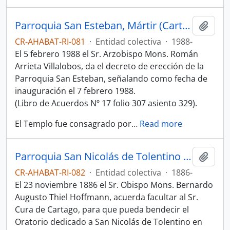
Parroquia San Esteban, Mártir (Cartago)
Añadi
CR-AHABAT-RI-081
·
Entidad colectiva
·
1988-
El 5 febrero 1988 el Sr. Arzobispo Mons. Román
Arrieta Villalobos, da el decreto de erección de la
Parroquia San Esteban, señalando como fecha de
inauguración el 7 febrero 1988.
(Libro de Acuerdos Nº 17 folio 307 asiento 329).
El Templo fue consagrado por
…
Read more
Parroquia San Nicolás de Tolentino (Cartago)
Añadi
CR-AHABAT-RI-082
·
Entidad colectiva
·
1886-
El 23 noviembre 1886 el Sr. Obispo Mons. Bernardo
Augusto Thiel Hoffmann, acuerda facultar al Sr.
Cura de Cartago, para que pueda bendecir el
Oratorio dedicado a San Nicolás de Tolentino en