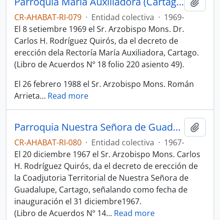
Parroquia María Auxiliadora (Cartago)
Añadi
CR-AHABAT-RI-079
·
Entidad colectiva
·
1969-
El 8 setiembre 1969 el Sr. Arzobispo Mons. Dr.
Carlos H. Rodríguez Quirós, da el decreto de
erección dela Rectoría María Auxiliadora, Cartago.
(Libro de Acuerdos Nº 18 folio 220 asiento 49).
El 26 febrero 1988 el Sr. Arzobispo Mons. Román
Arrieta
…
Read more
Parroquia Nuestra Señora de Guadalupe (Cartago)
Añadi
CR-AHABAT-RI-080
·
Entidad colectiva
·
1967-
El 20 diciembre 1967 el Sr. Arzobispo Mons. Carlos
H. Rodríguez Quirós, da el decreto de erección de
la Coadjutoria Territorial de Nuestra Señora de
Guadalupe, Cartago, señalando como fecha de
inauguración el 31 diciembre1967.
(Libro de Acuerdos Nº 14
…
Read more