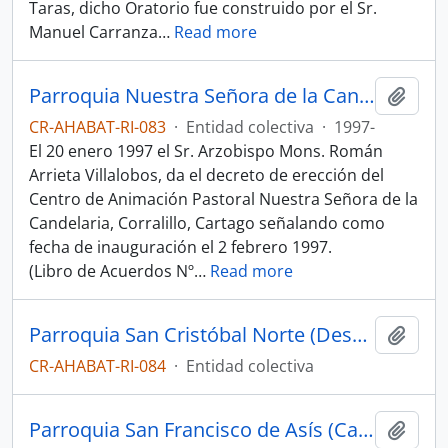
Taras, dicho Oratorio fue construido por el Sr.
Manuel Carranza
…
Read more
Parroquia Nuestra Señora de la Candelaria (Cartago)
Añadi
CR-AHABAT-RI-083
·
Entidad colectiva
·
1997-
El 20 enero 1997 el Sr. Arzobispo Mons. Román
Arrieta Villalobos, da el decreto de erección del
Centro de Animación Pastoral Nuestra Señora de la
Candelaria, Corralillo, Cartago señalando como
fecha de inauguración el 2 febrero 1997.
(Libro de Acuerdos Nº
…
Read more
Parroquia San Cristóbal Norte (Desamparados, San José)
Añadi
CR-AHABAT-RI-084
·
Entidad colectiva
Parroquia San Francisco de Asís (Cartago)
Añadi