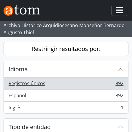
Skip to main content
Togg
Archivo Histórico Arquidiocesano Monseñor Bernardo
Augusto Thiel
Restringir resultados por:
Idioma
Registros únicos
892
, 892 resultados
Español
892
, 892 resultados
Inglés
1
, 1 resultados
Tipo de entidad