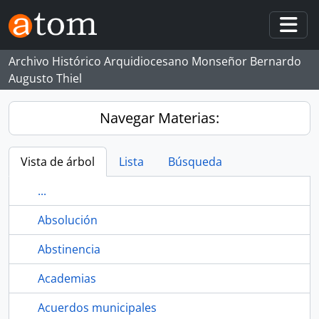
Skip to main content
Togg
Archivo Histórico Arquidiocesano Monseñor Bernardo
Augusto Thiel
Navegar Materias:
Vista de árbol
Lista
Búsqueda
...
Absolución
Abstinencia
Academias
Acuerdos municipales