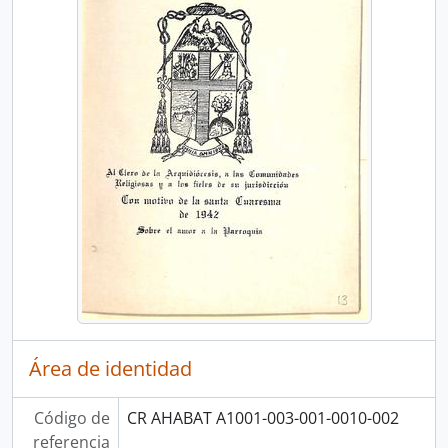
[UD compuesta] 0012-001 - Carta Pastoral de Domingo Rivas, Vicario Capitular de la Diócesis de San José
[UD compuesta] 0012-002 - Cartas Pastorales Luis Bruschetti, Vicario Apostólico de la Diócesis de San José
[UD compuesta] 0012-003 - Cartas Pastorales de Bernardo Augusto Thiel Hoffman, II Obispo de San José
[UD compuesta] 0012-004 - Carta Pastoral de Ricardo Casanova y Estrada, Arzobispo de Guatemala
[UD simple] 0012-005 - Carta Sinodal de los obispos y arzobispos del Concilio Plenario de América Latina
[UD compuesta] 0012-006 - Cartas Pastorales de Juan Gaspar Stork Werth, III Obispo de San José
[UD compuesta] 0012-007 - Cartas Pastorales de Rafael Otón Castro Jiménez, I Arzobispo de San José
[UD compuesta] 0012-008 - Carta pastoral de José Rafael Quirós Quirós, VII arzobispo de San José: Jesucristo, Señor de Nuestra Historia
[Subfondo] 004 - Administración de sacramentos
[Subfondo] 005 - Administración diocesana
[Subfondo] 006 - Justicia
Área de identidad
Código de
CR AHABAT A1001-003-001-0010-002
referencia