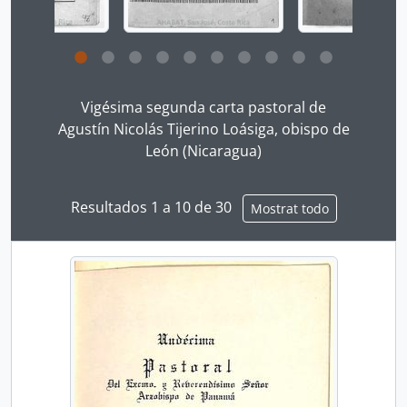
[UD simple] 026 - Decima séptima carta pastoral de Luis Chávez González, arzobispo de San Salvador, sobre la reconstrucción de la Catedral destruida en el incendio del 8 de agosto de 1951
[UD simple] 027 - Carta pastoral de Francisco Beckmann, arzobispo de Panamá (1952)
[UD simple] 028 - Décima séptima carta pastoral de Luis Chávez González, arzobispo de San Salvador, sobre los males que nos amenazan
Clicking this description title link will open the desc
[UD simple] 029 - Primera carta pastoral del episcopado de Centroamérica y Panamá
[UD simple] 030 - Carta pastoral de Francisco Beckmann, arzobispo de Panamá (1961)
Vigésima segunda carta pastoral de
[UD compuesta] 0011-001 - Cartas Pastorales del Episcopado de Honduras
Agustín Nicolás Tijerino Loásiga, obispo de
[UD compuesta] 0011-002 - Cartas Pastorales del Episcopado de Guatemala
León (Nicaragua)
[UD compuesta] 0011-003 - Cartas Pastorales del Episcopado de Panamá
[UD compuesta] 0011-004 - Cartas Pastorales del Episcopado de Nicaragua
Resultados 1 a 10 de 30
Mostrat todo
[UD simple] 0011-005 - Resoluciones del Episcopado de Argentina
[UD simple] 0011-006 - Carta Pastoral del Episcopado de Estado Unidos
[UD compuesta] 0011-007 - Cartas Pastorales del Episcopado de México
[UD compuesta] 0011-008 - Cartas Pastorales del Episcopado de Ecuador
[UD compuesta] 0011-009 - Cartas Pastorales del Episcopado del Salvador
[UD compuesta] 0011-010 - Cartas Pastorales del Episcopado de España
[UD simple] 0011-011 - Carta Pastoral del Episcopado de Colombia
[UD compuesta] 0011-012 - Cartas Pastorales colectivas del episcopado centroamericano (1956-1989)
[UD simple] 0011-013 - Carta Sinodal de los obispos y arzobispos del Concilio Plenario de América Latina