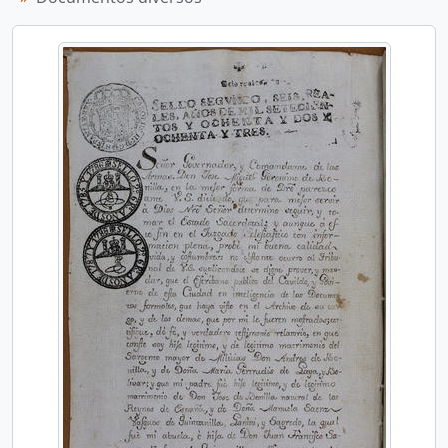
[UD compuesta] 0044-002 - Libro de la Cofradía y Tercera Orden de Nuestra Señora del Carmen (Cartago)
[UD compuesta] 0045 - Expedientes tramitados por la Curia eclesiástica (1877-1891)
[UD compuesta] 0046-001 - Transcripciones de documentos relativos a la Historia colonial del Ayuntamiento de Cartago
[UD compuesta] 0046-002 - Inventario del Archivo de la Judicatura de Guanacaste y documentos diversos
[UD compuesta] 0047 - Dispensas matrimoniales y documentos diversos
[UD compuesta] 0048 - Circulares de la Diócesis de San José (1852-1880)
[UD compuesta] 0049 - Transcripciones de documentos relativos a la Historia colonial de Costa Rica y documentos diversos
[UD compuesta] 0050 - Correspondencia recibida del Gobierno civil (1835-1849)
[UD compuesta] 0051 - Cuentas de cargo y data, expedientes de capellanías y documentos diversos
[UD compuesta] 0052 - Expedientes y dispensas matrimoniales, cuentas de cargo y data y documentos diversos
[UD compuesta] 0053 - Cuentas de cargo y data, expedientes y dispensas matrimoniales y documentos diversos
[UD compuesta] 0054 - Cuentas de cargo y data, expedientes matrimoniales y dispensas matrimoniales y documentos diversos
[UD compuesta] 0055 - Expedientes y dispensas matrimoniales, cuentas de cargo y data y documentos diversos
[UD compuesta] 0056 - Expedientes y dispensas matrimoniales, cuentas de cargo y data y documentos diversos
[UD compuesta] 0057 - Expedientes matrimoniales y de capellanías, correspondencia de la Vicaría Foránea de Cartago y documentos diversos
[UD compuesta] 0058 - Correspondencia de la Vicaría Foránea de Cartago, cuentas de cargo y data de parroquias y cofradías y documentos diversos
[UD compuesta] 0059 - Expedientes matrimoniales, correspondencia de la Vicaría Foránea, cuentas de cargo y data y documentos diversos
[UD compuesta] 0060 - Correspondencia de la Vicaría Foránea, cuentas de cargo y data y documentos diversos
[UD compuesta] 0061 - Cuentas de cargo y data, expedientes matrimoniales y documentos diversos