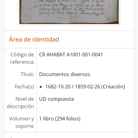
[UD compuesta] 0062 - Expedientes matrimoniales, correspondencia de la Vicaría Foránea de Cartago y documentos diversos
[UD compuesta] 0063 - Expedientes matrimoniales, correspondencia de la Vicaría Foránea de Cartago, cuentas de cargo y data y documentos diversos
[UD compuesta] 0064 - Correspondencia de la Vicaría Foránea de Cartago, expedientes matrimoniales, cuentas de cargo y data y documentos diversos
[UD compuesta] 0065 - Cuentas de cargo y data de parroquias y cofradías
[UD compuesta] 0066 - Correspondencia de la Vicaría Foránea de Cartago, expedientes matrimoniales y documentos diversos
Área de identidad
[UD compuesta] 0067 - Correspondencia de la Vicaría Foránea de Cartago, expedientes matrimoniales y documentos diversos
[UD compuesta] 0068 - Circulares de la Diócesis de San José y otros documentos impresos
Código de
CR AHABAT A1001-001-0041
[UD compuesta] 0069 - Correspondencia de la Vicaría Capitular de la Diócesis de San José y documentos diversos
referencia
[UD compuesta] 0070 - Expedientes matrimoniales, correspondencia de la Vicaría Capitular de la Diócesis de San José y documentos diversos
[UD compuesta] 0071 - Correspondencia de la Curia eclesiástica y expedientes de órdenes sacerdotales
Título
Documentos diversos
[UD compuesta] 0072 - Correspondencia de la Parroquia y Vicaría Foránea de la Provincia de Cartago
Fecha(s)
1682-10-20 / 1859-02-26 (Creación)
[UD compuesta] 0073 - Documentos diversos
[UD compuesta] 0074 - Correspondencia de Anselmo Llorente y Lafuente, I Obispo de San José, y de la Curia diocesana
Nivel de
UD compuesta
[UD compuesta] 0075 - Expedientes matrimoniales y documentos diversos
descripción
[UD compuesta] 0076 - Expedientes matrimoniales, correspondencia de la Curia diocesana y documentos diversos
[UD compuesta] 0077 - Libro de fábrica de la Parroquia de Cartago
Volumen y
1 libro (294 folios)
[UD compuesta] 0078-001 - Libro de cuentas y circulares del Convento de San Francisco en San Bartolomé de Barva
soporte
[UD compuesta] 0078-002 - Libro de control de gastos del Convento de San Francisco de Cartago