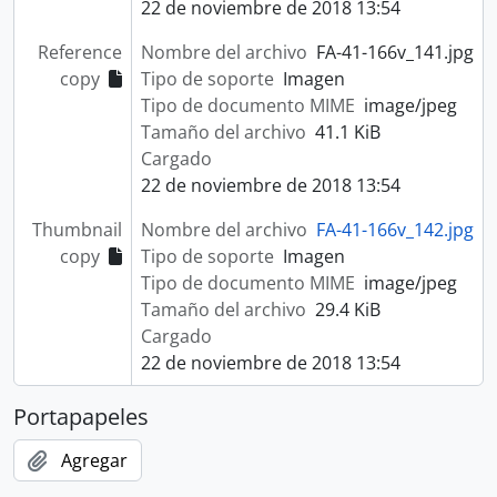
22 de noviembre de 2018 13:54
[UD compuesta] 0154 - Correspondencia del Obispado de San José, expedientes matrimoniales (letras S-Z) y documentos diversos
[UD compuesta] 0155 - Expedientes matrimoniales (letras M-R), expedientes de órdenes sacerdotales y documentos diversos
Reference
Nombre del archivo
FA-41-166v_141.jpg
[UD compuesta] 0156 - Expedientes matrimoniales (letras C-G) y documentos diversos
copy
Tipo de soporte
Imagen
[UD compuesta] 0157 - Expedientes matrimoniales (letras A-B), correspondencia del Obispado de San José y documentos diversos
Tipo de documento MIME
image/jpeg
[UD compuesta] 0158 - Expedientes matrimoniales (letras G-M) y documentos diversos
Tamaño del archivo
41.1 KiB
[UD compuesta] 0159 - Correspondencia recibida por la Parroquia de San Luis de Aserrí
Cargado
[UD compuesta] 0160 - Expedientes matrimoniales (letras F-M) y juicios de divorcio
22 de noviembre de 2018 13:54
[UD compuesta] 0161 - Correspondencia recibida (1867)
Thumbnail
Nombre del archivo
FA-41-166v_142.jpg
[UD compuesta] 0162 - Expedientes matrimoniales (letras A, S-Z), juicios de divorcio y documentos diversos
copy
Tipo de soporte
Imagen
[UD compuesta] 0163 - Expedientes matrimoniales (letras A-E) y documentos diversos
Tipo de documento MIME
image/jpeg
[UD compuesta] 0164 - Correspondencia del Obispado de San José, juicios de divorcio y documentos diversos
Tamaño del archivo
29.4 KiB
[UD compuesta] 0165 - Expedientes matrimoniales (letras M-S) y documentos diversos
Cargado
[UD compuesta] 0166 - Expedientes matrimoniales (letras M-R), correspondencia del Obispado de San José y documentos diversos
22 de noviembre de 2018 13:54
[UD compuesta] 0167 - Expedientes matrimoniales (letras A-C), correspondencia del Obispado de San José y documentos diversos
[UD compuesta] 0168 - Impresos del Obispado de Anselmo Llorente y Lafuente y de la primera vacante
Portapapeles
[UD compuesta] 0169 - Expedientes matrimoniales (letras C-E), correspondencia del Obispado de San José y documentos diversos
[UD compuesta] 0170 - Expedientes matrimoniales (letras R-Z), correspondencia del Obispado de San José y documentos diversos
Agregar
[UD compuesta] 0171 - Expedientes matrimoniales (letras E-M) y documentos diversos