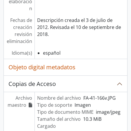
elaboració
[UD compuesta] 0137-001 - Libro copiador de correspondencia enviada al gobierno de la República (1859-1877)
n
[UD compuesta] 0137-002 - Libro copiador de correspondencia enviada al clero de la Diócesis (1867-1874)
[UD compuesta] 0138 - Expedientes matrimoniales y documentos diversos
Fechas de
Descripción creada el 3 de julio de
[UD compuesta] 0139 - Correspondencia recibida (1863-1865)
creación
2012. Revisada el 10 de septiembre de
[UD compuesta] 0140 - Expedientes matrimoniales y de órdenes sacerdotales
revisión
2018.
[UD compuesta] 0141 - Expedientes matrimoniales, solicitudes de fondos píos y documentos diversos
eliminación
[UD compuesta] 0142 - Expedientes matrimoniales y documentos diversos
[UD compuesta] 0143 - Expedientes matrimoniales y documentos diversos
Idioma(s)
español
[UD compuesta] 0144 - Correspondencia recibida (1864)
Objeto digital metadatos
[UD compuesta] 0145 - Correspondencia recibida por el Obispado de San José, solicitudes de fondos píos, expedientes matrimoniales y documentos diversos
[UD compuesta] 0146 - Solicitudes dirigidas al Obispado de San José y juicios de divorcio
[UD compuesta] 0147 - Expedientes matrimoniales y solicitudes dirigidas al Obispado de San José
Copias de Acceso
[UD compuesta] 0148 - Expedientes matrimoniales (1865, letras A-C) y documentos diversos
[UD compuesta] 0149 - Expedientes matrimoniales (1865, letras Q-Z) y documentos diversos
Archivo
Nombre del archivo
FA-41-166v.JPG
[UD compuesta] 0150 - Expedientes matrimoniales (1865, letras L-P) y documentos diversos
maestro
Tipo de soporte
Imagen
[UD compuesta] 0151 - Expedientes matrimoniales (1865, letras D-J), correspondencia y solicitudes recibidas por el Obispado de San José y documentos diversos
Tipo de documento MIME
image/jpeg
[UD compuesta] 0152-001 - Juicios de divorcio (1865-1868)
Tamaño del archivo
10.3 MiB
[UD compuesta] 0152-002 - Inventarios parroquiales y documentos diversos
Cargado
[UD compuesta] 0153 - Expedientes matrimoniales (letras A-C) y documentos diversos