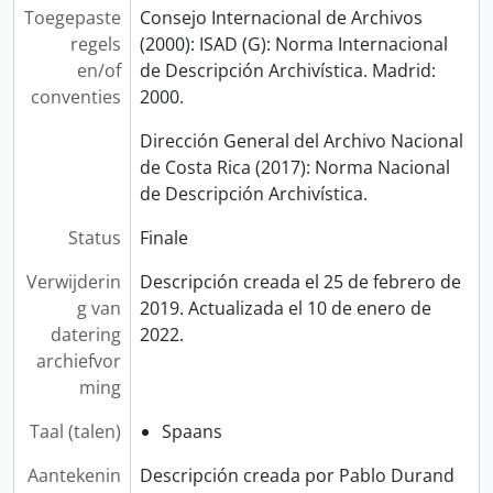
[Archief] 5005 - Santuario Nacional Santo Cristo de Esquipulas (Santa Cruz, Guanacaste)
Toegepaste
Consejo Internacional de Archivos
[Archief] 6001 - Parroquia Sagrado Corazón de Jesús (Puntarenas)
regels
(2000): ISAD (G): Norma Internacional
[Archief] 6002 - Parroquia Espíritu Santo (Esparza, Puntarenas)
en/of
de Descripción Archivística. Madrid:
conventies
2000.
Dirección General del Archivo Nacional
de Costa Rica (2017): Norma Nacional
de Descripción Archivística.
Status
Finale
Verwijderin
Descripción creada el 25 de febrero de
g van
2019. Actualizada el 10 de enero de
datering
2022.
archiefvor
ming
Taal (talen)
Spaans
Aantekenin
Descripción creada por Pablo Durand