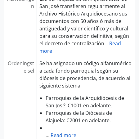
[Archief] 1050 - Parroquia Santa Marta (San José)
n
San José transfieren regularmente al
[Archief] 1051 - Parroquia Nuestra Señora de la Inmaculada Concepción (Heredia)
Archivo Histórico Arquidiocesano sus
[Archief] 1052 - Parroquia San Bartolomé Apóstol (Barva, Heredia)
documentos con 50 años ó más de
[Archief] 1053 - Parroquia San Isidro Labradorl (San Isidro, Heredia)
antigüedad y valor científico y cultural
[Archief] 1054 - Parroquia San Pablo Apóstol (San Pablo, Heredia)
para su conservación definitiva, según
[Archief] 1055 - Parroquia San Rafael Arcángel (San Rafael, Heredia)
el decreto de centralización
…
Read
[Archief] 1056 - Parroquia Santo Domingo de Guzmán (Santo Domingo, Heredia)
more
[Archief] 1057 - Parroquia Santa Cecilia (Heredia)
Ordeningst
Se ha asignado un código alfanumérico
[Archief] 1058 - Parroquia Santa Rosa de Lima (Heredia)
elsel
a cada fondo parroquial según su
[Archief] 1059 - Santuario Nacional Templo Votivo al Sagrado Corazón de Jesús (San José)
diócesis de procedencia, de acuerdo al
[Archief] 2001 - Parroquia Nuestra Señora del Pilar (Alajuela)
siguiente sistema:
[Archief] 2002 - Parroquia San Ramón Nonato (San Ramón, Alajuela)
[Archief] 2003 - Parroquia Santa Bárbara (Santa Bárbara, Heredia)
Parroquias de la Arquidiócesis de
[Archief] 2004 - Parroquia San Antonio de Padua (Belén, Heredia)
San José: C1001 en adelante.
[Archief] 2005 - Parroquia Santiago Apóstol (Valverde Vega, Alajuela)
Parroquias de la Diócesis de
[Archief] 2006 - Parroquia San Rafael Arcángel (Atenas, Alajuela)
Alajuela: C2001 en adelante.
[Archief] 2007 - Parroquia Nuestra Señora de las Mercedes (Grecia, Alajuela)
[Archief] 2008 - Parroquia Nuestra Señora de las Piedades (Naranjo, Alajuela)
…
Read more
[Archief] 2009 - Parroquia Nuestra Señora de las Mercedes (Palmares, Alajuela)