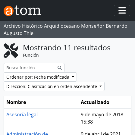
Skip to main content
Togg
Archivo Histórico Arquidiocesano Monseñor Bernardo
Augusto Thiel
Mostrando 11 resultados
Función
Búsqueda
Ordenar por: Fecha modificada
Dirección: Clasificación en orden ascendente
Nombre
Actualizado
Asesoría legal
9 de mayo de 2018
15:38
Administración de
9 de abril de 2021