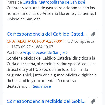
Parte de
Catedral Metropolitana de San José
Cuentas y facturas de gastos relacionados con las
honras fúnebres de Anselmo Llorente y Lafuente, I
Obispo de San José.
Correspondencia del Cabildo Catedral
Añadi
CR AHABAT A1001-001-0207-001
·
UD compuesta
·
1873-09-27 / 1884-10-07
Parte de
Arquidiócesis de San José
Contiene oficios del Cabildo Catedral dirigidos a la
Curia diocesana, al Administrador Apostólico Luis
Bruschetti y al II Obispo de San José, Bernardo
Augusto Thiel, junto con algunos oficios dirigidos a
dicho cabildo y documentación diversa,
destacando
…
Read more
Correspondencia recibida del Gobierno de la República (1880-1885)
Añadi