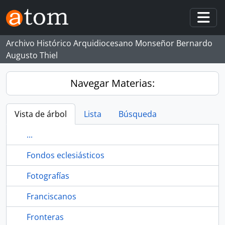
Skip to main content
Togg
Archivo Histórico Arquidiocesano Monseñor Bernardo
Augusto Thiel
Navegar Materias:
Vista de árbol
Lista
Búsqueda
...
Fondos eclesiásticos
Fotografías
Franciscanos
Fronteras