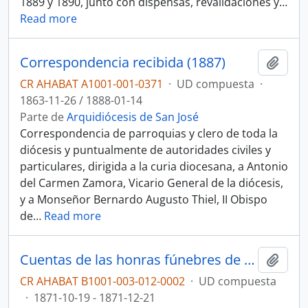
1889 y 1890, junto con dispensas, revalidaciones y
…
Read more
Correspondencia recibida (1887)
Añadi
CR AHABAT A1001-001-0371
·
UD compuesta
·
1863-11-26 / 1888-01-14
Parte de
Arquidiócesis de San José
Correspondencia de parroquias y clero de toda la
diócesis y puntualmente de autoridades civiles y
particulares, dirigida a la curia diocesana, a Antonio
del Carmen Zamora, Vicario General de la diócesis,
y a Monseñor Bernardo Augusto Thiel, II Obispo
de
…
Read more
Cuentas de las honras fúnebres de Anselmo Llorente y Lafuente, I Obispo de San José
Añadi
CR AHABAT B1001-003-012-0002
·
UD compuesta
·
1871-10-19 - 1871-12-21