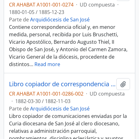
CR AHABAT A1001-001-0274
·
UD compuesta
·
1880-01-05 / 1885-12-23
Parte de
Arquidiócesis de San José
Contiene correspondencia oficial y, en menor
medida, personal, recibida por Luis Bruschetti,
Vicario Apostólico, Bernardo Augusto Thiel, II
Obispo de San José, y Antonio del Carmen Zamora,
Vicario General de la diócesis, procedente de
distintos
…
Read more
Libro copiador de correspondencia enviada al clero de la Diócesis (1882)
Añadi
CR AHABAT A1001-001-0286-002
·
UD compuesta
·
1882-03-30 / 1882-11-03
Parte de
Arquidiócesis de San José
Libro copiador de comunicaciones enviadas por la
Curia diocesana de San José al clero diocesano,
relativas a administración parroquial,
nombramientos, disciplina eclesiástica y asuntos