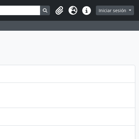
Search in browse page
Iniciar sesión
Portapapeles
Idioma
Enlaces rápidos