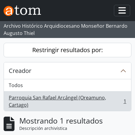
Skip to main content
Togg
Archivo Histórico Arquidiocesano Monseñor Bernardo
Augusto Thiel
Restringir resultados por:
Creador
Todos
Parroquia San Rafael Arcángel (Oreamuno,
1
, 1 resultados
Cartago)
Mostrando 1 resultados
Descripción archivística