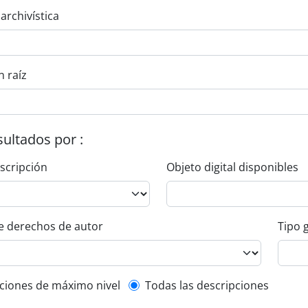
 archivística
n raíz
esultados por :
escripción
Objeto digital disponibles
e derechos de autor
Tipo 
l description filter
ciones de máximo nivel
Todas las descripciones