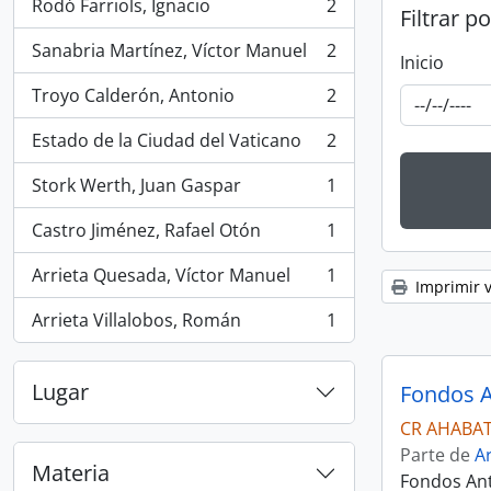
Rodó Farriols, Ignacio
2
Filtrar p
, 2 resultados
Sanabria Martínez, Víctor Manuel
2
, 2 resultados
Inicio
Troyo Calderón, Antonio
2
, 2 resultados
Estado de la Ciudad del Vaticano
2
, 2 resultados
Stork Werth, Juan Gaspar
1
, 1 resultados
Castro Jiménez, Rafael Otón
1
, 1 resultados
Arrieta Quesada, Víctor Manuel
1
, 1 resultados
Imprimir v
Arrieta Villalobos, Román
1
, 1 resultados
Lugar
Fondos A
CR AHABAT
Parte de
A
Materia
Fondos Ant