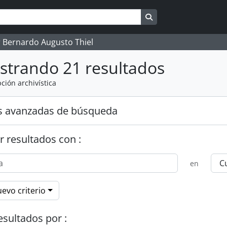
Search in browse pag
 Bernardo Augusto Thiel
strando 21 resultados
ción archivística
s avanzadas de búsqueda
r resultados con :
en
evo criterio
esultados por :