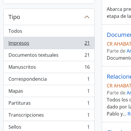
Abarca pre
Tipo
etapa de l
Todos
Document
Impresos
21
CR AHABAT
, 21 resultados
Parte de
A
Documentos textuales
21
Documentos
, 21 resultados
Manuscritos
16
, 16 resultados
Relacion
Correspondencia
1
, 1 resultados
CR AHABAT
Mapas
1
Parte de
A
, 1 resultados
Todos los 
Partituras
1
, 1 resultados
dado por l
Pablo y
…
R
Transcripciones
1
, 1 resultados
Sellos
1
, 1 resultados