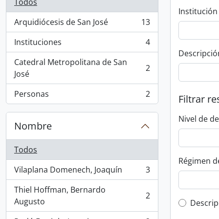
Todos
Institución
Arquidiócesis de San José
13
, 13 resultados
Instituciones
4
, 4 resultados
Descripció
Catedral Metropolitana de San
2
, 2 resultados
José
Personas
2
Filtrar r
, 2 resultados
Nivel de d
Nombre
Todos
Régimen d
Vilaplana Domenech, Joaquín
3
, 3 resultados
Thiel Hoffman, Bernardo
2
, 2 resultados
Augusto
Top-leve
Descrip