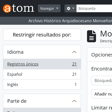
Skip to main content
Búsqueda
Search options
Navegar
Archivo Histórico Arquidiocesano Monseñor
Mo
Restringir resultados por:
Descrip
Idioma
Opcione
Registros únicos
21
, 21 resultados
Encontra
Español
21
, 21 resultados
Inglés
1
, 1 resultados
Añadir nu
Parte de
Limitar r