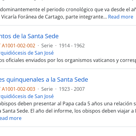
dominantemente el periodo cronológico que va desde el añ
a Vicaría Foránea de Cartago, parte integrante
…
Read more
os de la Santa Sede
 A1001-002-002
·
Serie
·
1914 - 1962
rquidiócesis de San José
 oficiales enviados por los organismos vaticanos y corre
es quinquenales a la Santa Sede
 A1001-002-003
·
Serie
·
1923 - 2007
rquidiócesis de San José
obispos deben presentar al Papa cada 5 años una relación s
a Santa Sede. El año del informe, los obispos deben viajar 
ead more