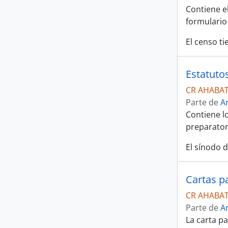
Contiene e
formulario 
El censo t
Estatuto
CR AHABAT
Parte de
A
Contiene l
preparator
El sínodo 
Cartas p
CR AHABAT
Parte de
A
La carta pa