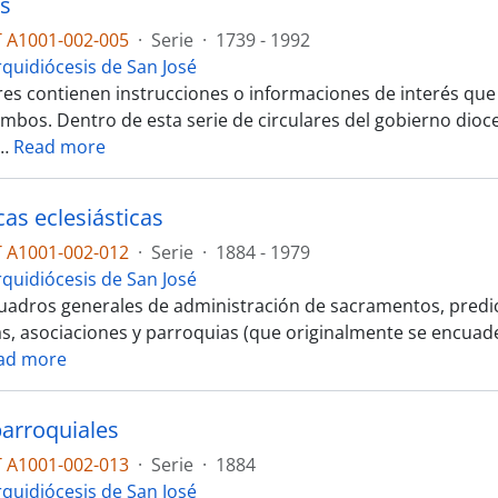
es
 A1001-002-005
·
Serie
·
1739 - 1992
rquidiócesis de San José
res contienen instrucciones o informaciones de interés que 
 ambos. Dentro de esta serie de circulares del gobierno d
…
Read more
cas eclesiásticas
 A1001-002-012
·
Serie
·
1884 - 1979
rquidiócesis de San José
uadros generales de administración de sacramentos, predic
as, asociaciones y parroquias (que originalmente se encuade
ad more
arroquiales
 A1001-002-013
·
Serie
·
1884
rquidiócesis de San José