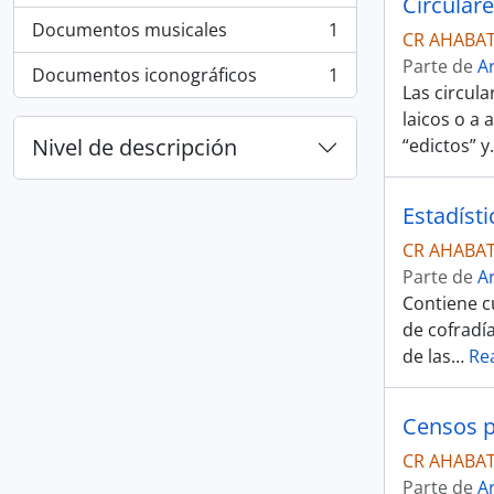
Circular
Documentos musicales
1
CR AHABAT
, 1 resultados
Parte de
A
Documentos iconográficos
1
, 1 resultados
Las circula
laicos o a
Nivel de descripción
“edictos” y
Estadísti
CR AHABAT
Parte de
A
Contiene c
de cofradí
de las
…
Re
Censos p
CR AHABAT
Parte de
A