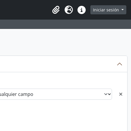
e
Iniciar sesión
Portapapeles
Idioma
Enlaces rápidos