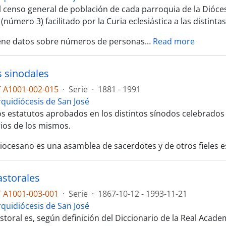
l censo general de población de cada parroquia de la Dióces
(número 3) facilitado por la Curia eclesiástica a las distinta
iene datos sobre números de personas
…
Read more
s sinodales
 A1001-002-015
·
Serie
·
1881 - 1991
rquidiócesis de San José
os estatutos aprobados en los distintos sínodos celebrados
ios de los mismos.
diocesano es una asamblea de sacerdotes y de otros fieles es
astorales
 A1001-003-001
·
Serie
·
1867-10-12 - 1993-11-21
rquidiócesis de San José
storal es, según definición del Diccionario de la Real Acade