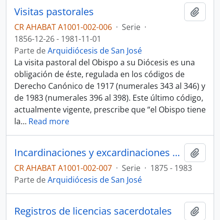
Visitas pastorales
Añadi
CR AHABAT A1001-002-006
·
Serie
·
1856-12-26 - 1981-11-01
Parte de
Arquidiócesis de San José
La visita pastoral del Obispo a su Diócesis es una
obligación de éste, regulada en los códigos de
Derecho Canónico de 1917 (numerales 343 al 346) y
de 1983 (numerales 396 al 398). Este último código,
actualmente vigente, prescribe que “el Obispo tiene
la
…
Read more
Incardinaciones y excardinaciones de sacerdotes
Añadi
CR AHABAT A1001-002-007
·
Serie
·
1875 - 1983
Parte de
Arquidiócesis de San José
Registros de licencias sacerdotales
Añadi