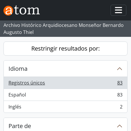
Skip to main content
Togg
Archivo Histórico Arquidiocesano Monseñor Bernardo
Augusto Thiel
Restringir resultados por:
Idioma
Registros únicos
83
, 83 resultados
Español
83
, 83 resultados
Inglés
2
, 2 resultados
Parte de