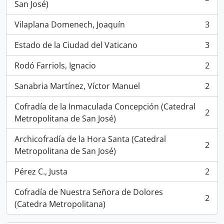
, 3 resultados
San José)
Vilaplana Domenech, Joaquín
3
, 3 resultados
Estado de la Ciudad del Vaticano
3
, 3 resultados
Rodó Farriols, Ignacio
2
, 2 resultados
Sanabria Martínez, Víctor Manuel
2
, 2 resultados
Cofradía de la Inmaculada Concepción (Catedral
2
, 2 resultados
Metropolitana de San José)
Archicofradía de la Hora Santa (Catedral
2
, 2 resultados
Metropolitana de San José)
Pérez C., Justa
2
, 2 resultados
Cofradía de Nuestra Señora de Dolores
2
, 2 resultados
(Catedra Metropolitana)