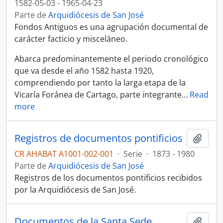
1582-05-03 - 1965-04-23
Parte de
Arquidiócesis de San José
Fondos Antiguos es una agrupación documental de
carácter facticio y misceláneo.
Abarca predominantemente el periodo cronológico
que va desde el año 1582 hasta 1920,
comprendiendo por tanto la larga etapa de la
Vicaría Foránea de Cartago, parte integrante
…
Read
more
Registros de documentos pontificios
Añadi
CR AHABAT A1001-002-001
·
Serie
·
1873 - 1980
Parte de
Arquidiócesis de San José
Registros de los documentos pontificios recibidos
por la Arquidiócesis de San José.
Documentos de la Santa Sede
Añadi