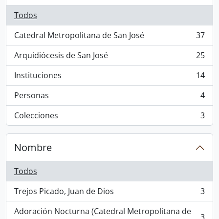
Todos
Catedral Metropolitana de San José
37
, 37 resultados
Arquidiócesis de San José
25
, 25 resultados
Instituciones
14
, 14 resultados
Personas
4
, 4 resultados
Colecciones
3
, 3 resultados
Nombre
Todos
Trejos Picado, Juan de Dios
3
, 3 resultados
Adoración Nocturna (Catedral Metropolitana de
3