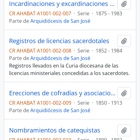
Incardinaciones y excardinaciones de sacerdotes
Añadi
CR AHABAT A1001-002-007
·
Serie
·
1875 - 1983
Parte de
Arquidiócesis de San José
Registros de licencias sacerdotales
Añadi
CR AHABAT A1001-002-008
·
Serie
·
1852 - 1984
Parte de
Arquidiócesis de San José
Registros llevados en la Curia diocesana de las
licencias ministeriales concedidas a los sacerdotes.
Erecciones de cofradías y asociaciones de fieles
Añadi
CR AHABAT A1001-002-009
·
Serie
·
1850 - 1913
Parte de
Arquidiócesis de San José
Nombramientos de catequistas
Añadi