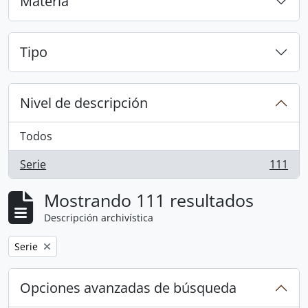
Materia
Tipo
Nivel de descripción
Todos
Serie
111
, 111 resultados
Mostrando 111 resultados
Descripción archivística
Remove filter:
Serie
Opciones avanzadas de búsqueda