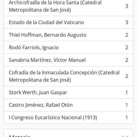
Archicofradía de la Hora Santa (Catedral
3
, 3 resultados
Metropolitana de San José)
Estado de la Ciudad del Vaticano
3
, 3 resultados
Thiel Hoffman, Bernardo Augusto
2
, 2 resultados
Rodó Farriols, Ignacio
2
, 2 resultados
Sanabria Martínez, Víctor Manuel
2
, 2 resultados
Cofradía de la Inmaculada Concepción (Catedral
2
, 2 resultados
Metropolitana de San José)
Stork Werth, Juan Gaspar
1
, 1 resultados
Castro Jiménez, Rafael Otón
1
, 1 resultados
I Congreso Eucarístico Nacional (1913)
1
, 1 resultados