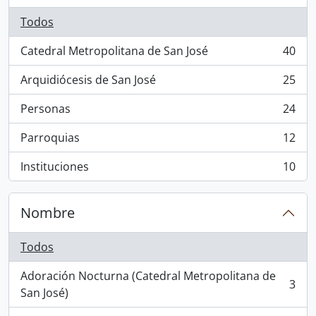
Todos
Catedral Metropolitana de San José
40
, 40 resultados
Arquidiócesis de San José
25
, 25 resultados
Personas
24
, 24 resultados
Parroquias
12
, 12 resultados
Instituciones
10
, 10 resultados
Nombre
Todos
Adoración Nocturna (Catedral Metropolitana de
3
, 3 resultados
San José)