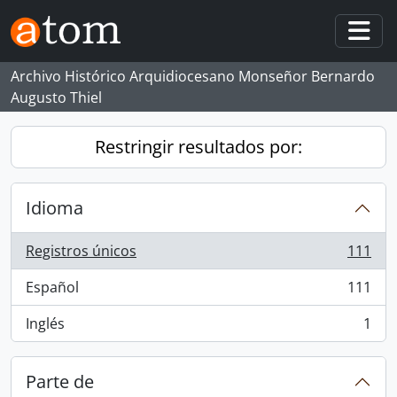
Skip to main content
Togg
Archivo Histórico Arquidiocesano Monseñor Bernardo
Augusto Thiel
Restringir resultados por:
Idioma
Registros únicos
111
, 111 resultados
Español
111
, 111 resultados
Inglés
1
, 1 resultados
Parte de