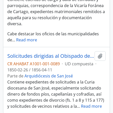
parroquias, correspondencia de la Vicaría Foránea
de Cartago, expedientes matrimoniales remitidos a
aquella para su resolución y documentación
diversa.
Cabe destacar los oficios de las municipalidades
de
…
Read more
Solicitudes dirigidas al Obispado de San José y documentos diversos
Añadi
CR AHABAT A1001-001-0089
·
UD compuesta
·
1850-02-26 / 1856-04-11
Parte de
Arquidiócesis de San José
Contiene expedientes de solicitudes a la Curia
diocesana de San José, especialmente solicitando
dinero de fondos píos, capellanías y cofradías, así
como expedientes de divorcio (fs. 1 a 8 y 115 a 177)
y solicitudes de vecinos relativos a la
…
Read more