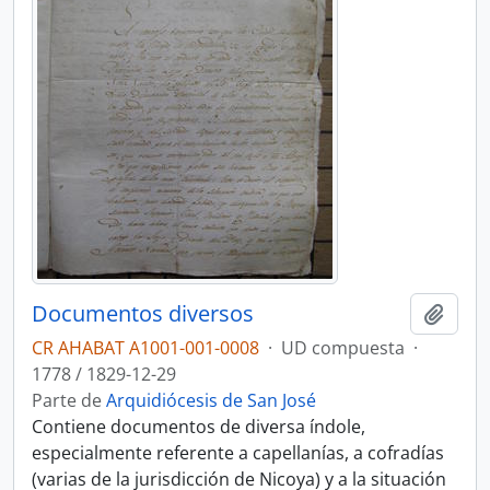
Documentos diversos
Añadi
CR AHABAT A1001-001-0008
·
UD compuesta
·
1778 / 1829-12-29
Parte de
Arquidiócesis de San José
Contiene documentos de diversa índole,
especialmente referente a capellanías, a cofradías
(varias de la jurisdicción de Nicoya) y a la situación