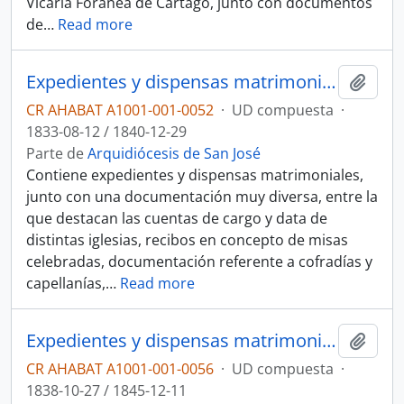
Vicaría Foránea de Cartago, junto con documentos
de
…
Read more
Expedientes y dispensas matrimoniales, cuentas de cargo y data y documentos diversos
Añadi
CR AHABAT A1001-001-0052
·
UD compuesta
·
1833-08-12 / 1840-12-29
Parte de
Arquidiócesis de San José
Contiene expedientes y dispensas matrimoniales,
junto con una documentación muy diversa, entre la
que destacan las cuentas de cargo y data de
distintas iglesias, recibos en concepto de misas
celebradas, documentación referente a cofradías y
capellanías,
…
Read more
Expedientes y dispensas matrimoniales, cuentas de cargo y data y documentos diversos
Añadi
CR AHABAT A1001-001-0056
·
UD compuesta
·
1838-10-27 / 1845-12-11