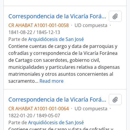
Correspondencia de la Vicaría Foránea de Cartago, cuentas de cargo y data de parroquias y cofradías y documentos diversos
Añadi
CR AHABAT A1001-001-0058
·
UD compuesta
·
1841-08-22 / 1845-12-13
Parte de
Arquidiócesis de San José
Contiene cuentas de cargo y data de parroquias y
cofradías y correspondencia de la Vicaría Foránea
de Cartago con sacerdotes, gobierno civil,
municipalidades y particulares relativa a dispensas
matrimoniales y otros asuntos concernientes al
sacramento
…
Read more
Correspondencia de la Vicaría Foránea de Cartago, expedientes matrimoniales, cuentas de cargo y data y documentos diversos
Añadi
CR AHABAT A1001-001-0064
·
UD compuesta
·
1822-01-20 / 1849-05-07
Parte de
Arquidiócesis de San José
Contiene cuentas de cargo y data de cofradías y