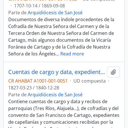
·
1707-10-14 / 1869-09-08
Parte de
Arquidiócesis de San José
Documentos de diversa índole procedentes de la
Cofradía de Nuestra Señora del Carmen y de la
Tercera Orden de Nuestra Señora del Carmen de
Cartago, más algunos documentos de la Vicaría
Foránea de Cartago y de la Cofradía de Nuestra
Señora de los Ángeles
…
Read more
Cuentas de cargo y data, expedientes de capellanías y documentos diversos
Añadi
CR AHABAT A1001-001-0051
·
UD compuesta
·
1827-03-23 / 1840-12-28
Parte de
Arquidiócesis de San José
Contiene cuentas de cargo y data y recibos de
parroquias (Tres Ríos, Alajuela…), de cofradías y del
convento de San Francisco de Cartago, expedientes
de capellanías y comunicaciones recibidas por la