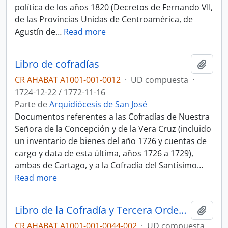
política de los años 1820 (Decretos de Fernando VII,
de las Provincias Unidas de Centroamérica, de
Agustín de
…
Read more
Libro de cofradías
Añadi
CR AHABAT A1001-001-0012
·
UD compuesta
·
1724-12-22 / 1772-11-16
Parte de
Arquidiócesis de San José
Documentos referentes a las Cofradías de Nuestra
Señora de la Concepción y de la Vera Cruz (incluido
un inventario de bienes del año 1726 y cuentas de
cargo y data de esta última, años 1726 a 1729),
ambas de Cartago, y a la Cofradía del Santísimo
…
Read more
Libro de la Cofradía y Tercera Orden de Nuestra Señora del Carmen (Cartago)
Añadi
CR AHABAT A1001-001-0044-002
·
UD compuesta