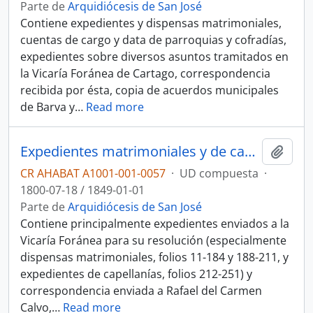
Parte de
Arquidiócesis de San José
Contiene expedientes y dispensas matrimoniales,
cuentas de cargo y data de parroquias y cofradías,
expedientes sobre diversos asuntos tramitados en
la Vicaría Foránea de Cartago, correspondencia
recibida por ésta, copia de acuerdos municipales
de Barva y
…
Read more
Expedientes matrimoniales y de capellanías, correspondencia de la Vicaría Foránea de Cartago y documentos diversos
Añadi
CR AHABAT A1001-001-0057
·
UD compuesta
·
1800-07-18 / 1849-01-01
Parte de
Arquidiócesis de San José
Contiene principalmente expedientes enviados a la
Vicaría Foránea para su resolución (especialmente
dispensas matrimoniales, folios 11-184 y 188-211, y
expedientes de capellanías, folios 212-251) y
correspondencia enviada a Rafael del Carmen
Calvo,
…
Read more