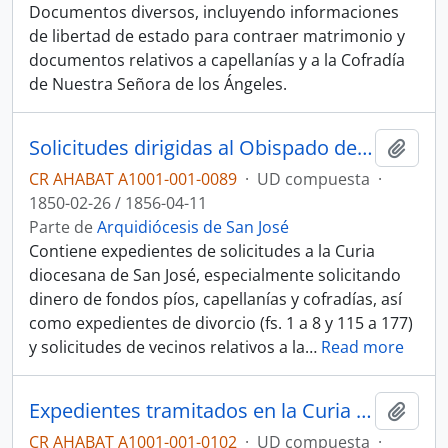
Documentos diversos, incluyendo informaciones
de libertad de estado para contraer matrimonio y
documentos relativos a capellanías y a la Cofradía
de Nuestra Señora de los Ángeles.
Solicitudes dirigidas al Obispado de San José y documentos diversos
Añadi
CR AHABAT A1001-001-0089
·
UD compuesta
·
1850-02-26 / 1856-04-11
Parte de
Arquidiócesis de San José
Contiene expedientes de solicitudes a la Curia
diocesana de San José, especialmente solicitando
dinero de fondos píos, capellanías y cofradías, así
como expedientes de divorcio (fs. 1 a 8 y 115 a 177)
y solicitudes de vecinos relativos a la
…
Read more
Expedientes tramitados en la Curia diocesana de San José (1895-1898)
Añadi
CR AHABAT A1001-001-0102
·
UD compuesta
·