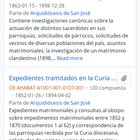
1863-01-15 - 1898-12-28
Parte de
Arquidiócesis de San José
Contiene investigaciones canónicas sobre la
actuación de distintos sacerdotes en sus
parroquias, solicitudes de párrocos, solicitudes de
vecinos de diversas poblaciones del país, asuntos
matrimoniales, la investigación de un matrimonio
clandestino (1898,
…
Read more
Expedientes tramitados en la Curia diocesana y correspondencia recibida (1852-1891)
Añadi
CR AHABAT A1001-001-0107-001
·
UD compuesta
·
1852-01-26 / 1894-04-02
Parte de
Arquidiócesis de San José
Expedientes matrimoniales y consultas al obispo
sobre impedimentos matrimoniales entre 1852 y
1870 (documentos 1 al 62) y correspondencia de
las parroquias recibida por la Curia diocesana,