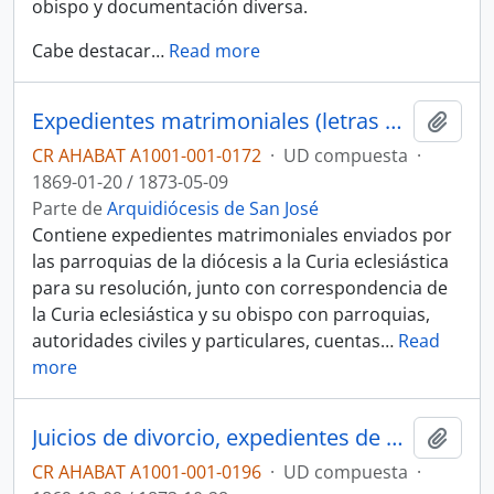
obispo y documentación diversa.
Cabe destacar
…
Read more
Expedientes matrimoniales (letras A-B) y documentos diversos
Añadi
CR AHABAT A1001-001-0172
·
UD compuesta
·
1869-01-20 / 1873-05-09
Parte de
Arquidiócesis de San José
Contiene expedientes matrimoniales enviados por
las parroquias de la diócesis a la Curia eclesiástica
para su resolución, junto con correspondencia de
la Curia eclesiástica y su obispo con parroquias,
autoridades civiles y particulares, cuentas
…
Read
more
Juicios de divorcio, expedientes de solicitudes y documentos diversos
Añadi
CR AHABAT A1001-001-0196
·
UD compuesta
·