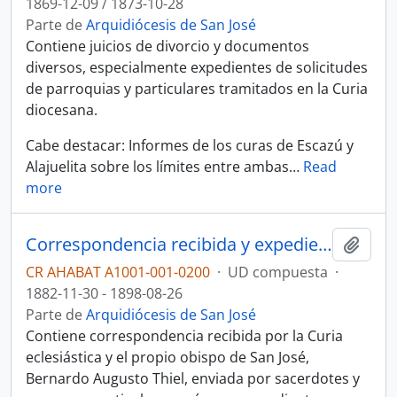
1869-12-09 / 1873-10-28
Parte de
Arquidiócesis de San José
Contiene juicios de divorcio y documentos
diversos, especialmente expedientes de solicitudes
de parroquias y particulares tramitados en la Curia
diocesana.
Cabe destacar: Informes de los curas de Escazú y
Alajuelita sobre los límites entre ambas
…
Read
more
Correspondencia recibida y expedientes tramitados en la Curia diocesana (1882-1898)
Añadi
CR AHABAT A1001-001-0200
·
UD compuesta
·
1882-11-30 - 1898-08-26
Parte de
Arquidiócesis de San José
Contiene correspondencia recibida por la Curia
eclesiástica y el propio obispo de San José,
Bernardo Augusto Thiel, enviada por sacerdotes y