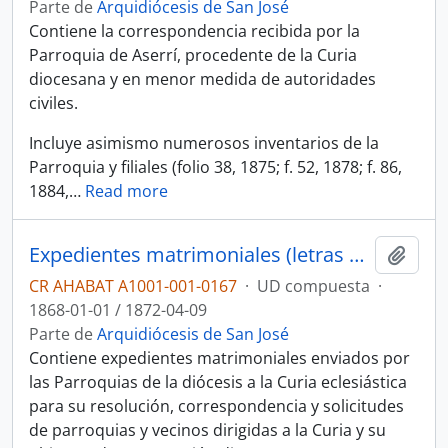
Parte de
Arquidiócesis de San José
Contiene la correspondencia recibida por la
Parroquia de Aserrí, procedente de la Curia
diocesana y en menor medida de autoridades
civiles.
Incluye asimismo numerosos inventarios de la
Parroquia y filiales (folio 38, 1875; f. 52, 1878; f. 86,
1884,
…
Read more
Expedientes matrimoniales (letras A-C), correspondencia del Obispado de San José y documentos diversos
Añadi
CR AHABAT A1001-001-0167
·
UD compuesta
·
1868-01-01 / 1872-04-09
Parte de
Arquidiócesis de San José
Contiene expedientes matrimoniales enviados por
las Parroquias de la diócesis a la Curia eclesiástica
para su resolución, correspondencia y solicitudes
de parroquias y vecinos dirigidas a la Curia y su