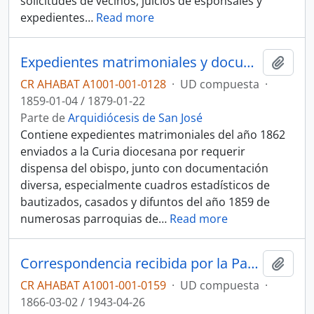
solicitudes de vecinos, juicios de esponsales y
expedientes
…
Read more
Expedientes matrimoniales y documentos diversos
Añadi
CR AHABAT A1001-001-0128
·
UD compuesta
·
1859-01-04 / 1879-01-22
Parte de
Arquidiócesis de San José
Contiene expedientes matrimoniales del año 1862
enviados a la Curia diocesana por requerir
dispensa del obispo, junto con documentación
diversa, especialmente cuadros estadísticos de
bautizados, casados y difuntos del año 1859 de
numerosas parroquias de
…
Read more
Correspondencia recibida por la Parroquia de San Luis de Aserrí
Añadi
CR AHABAT A1001-001-0159
·
UD compuesta
·
1866-03-02 / 1943-04-26