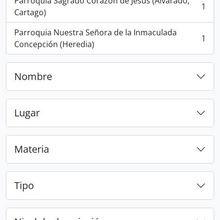
Parroquia Sagrado Corazón de Jesús (Alvarado,
1
, 1 resultados
Cartago)
Parroquia Nuestra Señora de la Inmaculada
1
, 1 resultados
Concepción (Heredia)
Nombre
Lugar
Materia
Tipo