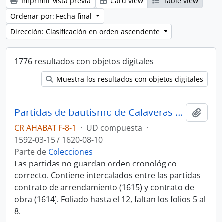
Imprimir vista previa
Card view
Table view
Ordenar por: Fecha final
Dirección: Clasificación en orden ascendente
1776 resultados con objetos digitales
Muestra los resultados con objetos digitales
Partidas de bautismo de Calaveras de Arriba
Añadi
CR AHABAT F-8-1
·
UD compuesta
·
1592-03-15 / 1620-08-10
Parte de
Colecciones
Las partidas no guardan orden cronológico
correcto. Contiene intercalados entre las partidas
contrato de arrendamiento (1615) y contrato de
obra (1614). Foliado hasta el 12, faltan los folios 5 al
8.