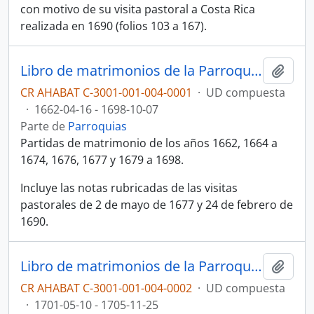
con motivo de su visita pastoral a Costa Rica
realizada en 1690 (folios 103 a 167).
Libro de matrimonios de la Parroquia Nuestra Señora del Carmen, Cartago, n° 1 (1662-1698)
Añadi
CR AHABAT C-3001-001-004-0001
·
UD compuesta
·
1662-04-16 - 1698-10-07
Parte de
Parroquias
Partidas de matrimonio de los años 1662, 1664 a
1674, 1676, 1677 y 1679 a 1698.
Incluye las notas rubricadas de las visitas
pastorales de 2 de mayo de 1677 y 24 de febrero de
1690.
Libro de matrimonios de la Parroquia Nuestra Señora del Carmen, Cartago, n° 2 (1701-1705)
Añadi
CR AHABAT C-3001-001-004-0002
·
UD compuesta
·
1701-05-10 - 1705-11-25