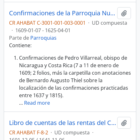
Confirmaciones de la Parroquia Nuestra Señora del Carmen, Cartago, n° 1 (1609-1625)
Añadi
CR AHABAT C-3001-001-003-0001
·
UD compuesta
·
1609-01-07 - 1625-04-01
Parte de
Parroquias
Contiene:
Confirmaciones de Pedro Villarreal, obispo de
Nicaragua y Costa Rica (7 a 11 de enero de
1609; 2 folios, más la carpetilla con anotaciones
de Bernardo Augusto Thiel sobre la
localización de las confirmaciones practicadas
entre 1637 y 1815).
…
Read more
Libro de cuentas de las rentas del Concejo de Calaveras de Arriba
Añadi
CR AHABAT F-8-2
·
UD compuesta
·