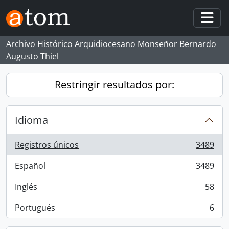
Skip to main content
Togg
Archivo Histórico Arquidiocesano Monseñor Bernardo
Augusto Thiel
Restringir resultados por:
Idioma
Registros únicos
3489
, 3489 resultados
Español
3489
, 3489 resultados
Inglés
58
, 58 resultados
Portugués
6
, 6 resultados