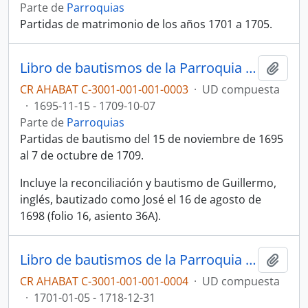
Parte de
Parroquias
Partidas de matrimonio de los años 1701 a 1705.
Libro de bautismos de la Parroquia Nuestra Señora del Carmen, Cartago, n° 3 (1695-1709)
Añadi
CR AHABAT C-3001-001-001-0003
·
UD compuesta
·
1695-11-15 - 1709-10-07
Parte de
Parroquias
Partidas de bautismo del 15 de noviembre de 1695
al 7 de octubre de 1709.
Incluye la reconciliación y bautismo de Guillermo,
inglés, bautizado como José el 16 de agosto de
1698 (folio 16, asiento 36A).
Libro de bautismos de la Parroquia Nuestra Señora del Carmen, Cartago, n° 4 (1709-1718)
Añadi
CR AHABAT C-3001-001-001-0004
·
UD compuesta
·
1701-01-05 - 1718-12-31