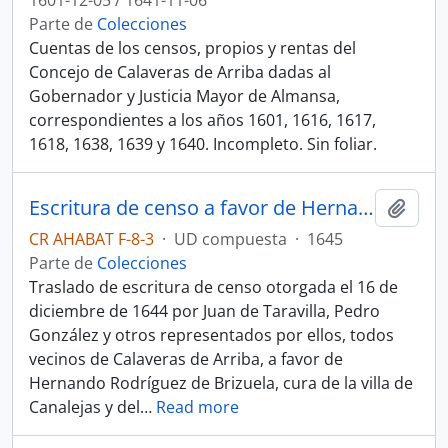
1601-12-05 / 1641-11-06
Parte de
Colecciones
Cuentas de los censos, propios y rentas del
Concejo de Calaveras de Arriba dadas al
Gobernador y Justicia Mayor de Almansa,
correspondientes a los años 1601, 1616, 1617,
1618, 1638, 1639 y 1640. Incompleto. Sin foliar.
Escritura de censo a favor de Hernando Rodríguez de Brizuela, Cura de la villa de Canalejas y del lujar de Calaveras de Abajo
Añadi
CR AHABAT F-8-3
·
UD compuesta
·
1645
Parte de
Colecciones
Traslado de escritura de censo otorgada el 16 de
diciembre de 1644 por Juan de Taravilla, Pedro
González y otros representados por ellos, todos
vecinos de Calaveras de Arriba, a favor de
Hernando Rodríguez de Brizuela, cura de la villa de
Canalejas y del
…
Read more