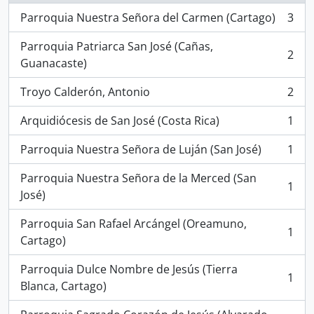
Parroquia Nuestra Señora del Carmen (Cartago)
3
, 3 resultados
Parroquia Patriarca San José (Cañas,
2
, 2 resultados
Guanacaste)
Troyo Calderón, Antonio
2
, 2 resultados
Arquidiócesis de San José (Costa Rica)
1
, 1 resultados
Parroquia Nuestra Señora de Luján (San José)
1
, 1 resultados
Parroquia Nuestra Señora de la Merced (San
1
, 1 resultados
José)
Parroquia San Rafael Arcángel (Oreamuno,
1
, 1 resultados
Cartago)
Parroquia Dulce Nombre de Jesús (Tierra
1
, 1 resultados
Blanca, Cartago)