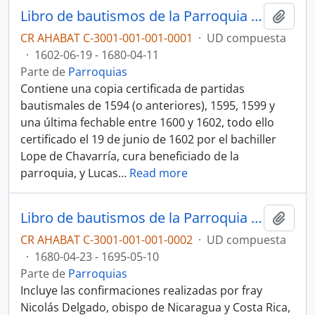
Libro de bautismos de la Parroquia Nuestra Señora del Carmen, Cartago, n° 1 (1602-1680)
Añadi
CR AHABAT C-3001-001-001-0001
·
UD compuesta
·
1602-06-19 - 1680-04-11
Parte de
Parroquias
Contiene una copia certificada de partidas
bautismales de 1594 (o anteriores), 1595, 1599 y
una última fechable entre 1600 y 1602, todo ello
certificado el 19 de junio de 1602 por el bachiller
Lope de Chavarría, cura beneficiado de la
parroquia, y Lucas
…
Read more
Libro de bautismos de la Parroquia Nuestra Señora del Carmen, Cartago, n° 2 (1680-1695)
Añadi
CR AHABAT C-3001-001-001-0002
·
UD compuesta
·
1680-04-23 - 1695-05-10
Parte de
Parroquias
Incluye las confirmaciones realizadas por fray
Nicolás Delgado, obispo de Nicaragua y Costa Rica,