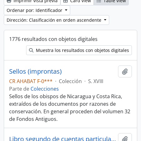
Imprimir vista previa
Card view
Table view
Ordenar por: Identificador
Dirección: Clasificación en orden ascendente
1776 resultados con objetos digitales
Muestra los resultados con objetos digitales
Sellos (improntas)
Añadi
CR AHABAT F-0***
·
Colección
·
S. XVIII
Parte de
Colecciones
Sellos de los obispos de Nicaragua y Costa Rica,
extraídos de los documentos por razones de
conservación. En general proceden del volumen 32
de Fondos Antiguos.
Libro segundo de cuentas particulares
Añadi