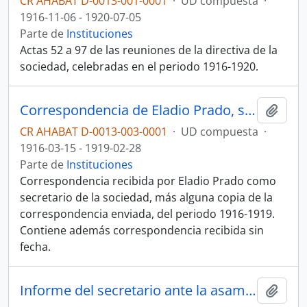
CR AHABAT D-0013-001-0001
·
UD compuesta
·
1916-11-06 - 1920-07-05
Parte de
Instituciones
Actas 52 a 97 de las reuniones de la directiva de la
sociedad, celebradas en el periodo 1916-1920.
Correspondencia de Eladio Prado, secretario de la Sociedad de Sufragios (1916-1919)
Añadi
CR AHABAT D-0013-003-0001
·
UD compuesta
·
1916-03-15 - 1919-02-28
Parte de
Instituciones
Correspondencia recibida por Eladio Prado como
secretario de la sociedad, más alguna copia de la
correspondencia enviada, del periodo 1916-1919.
Contiene además correspondencia recibida sin
fecha.
Informe del secretario ante la asamblea de la Sociedad de Sufragios de noviembre de 1921
Añadi