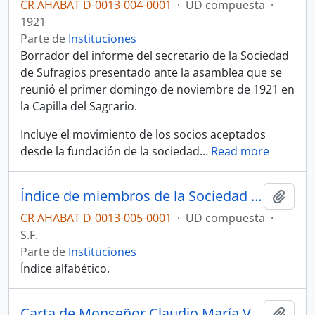
CR AHABAT D-0013-004-0001
·
UD compuesta
·
1921
Parte de
Instituciones
Borrador del informe del secretario de la Sociedad
de Sufragios presentado ante la asamblea que se
reunió el primer domingo de noviembre de 1921 en
la Capilla del Sagrario.
Incluye el movimiento de los socios aceptados
desde la fundación de la sociedad
…
Read more
Índice de miembros de la Sociedad de Sufragios
Añadi
CR AHABAT D-0013-005-0001
·
UD compuesta
·
S.F.
Parte de
Instituciones
Índice alfabético.
Carta de Monseñor Claudio María Volio a la ecónoma del Asilo de la Vejez de Cartago
Añadi