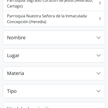
Parroquia Sagrado Corazón de Jesús (Alvarado,
1
, 1 resultados
Cartago)
Parroquia Nuestra Señora de la Inmaculada
1
, 1 resultados
Concepción (Heredia)
Nombre
Lugar
Materia
Tipo