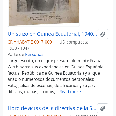
Un suizo en Guinea Ecuatorial, 1940-1946
Añadi
CR AHABAT E-0017-0001
·
UD compuesta
·
1938 - 1947
Parte de
Personas
Largo escrito, en el que presumiblemente Franz
Wirth narra sus experiencias en Guinea Española
(actual República de Guinea Ecuatorial) y al que
añadió numerosos documentos personales:
Fotografías de escenas, de africanos y suyas,
dibujos, mapas, croquis,
…
Read more
Libro de actas de la directiva de la Sociedad de Sufragios n° 2 (1916-1920)
Añadi