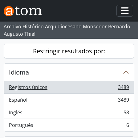
Skip to main content
Togg
Archivo Histórico Arquidiocesano Monseñor Bernardo
Augusto Thiel
Restringir resultados por:
Idioma
Registros únicos
3489
, 3489 resultados
Español
3489
, 3489 resultados
Inglés
58
, 58 resultados
Portugués
6
, 6 resultados