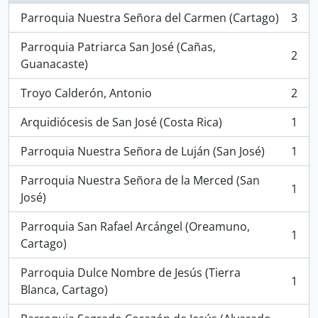
Parroquia Nuestra Señora del Carmen (Cartago)
3
, 3 resultados
Parroquia Patriarca San José (Cañas,
2
, 2 resultados
Guanacaste)
Troyo Calderón, Antonio
2
, 2 resultados
Arquidiócesis de San José (Costa Rica)
1
, 1 resultados
Parroquia Nuestra Señora de Luján (San José)
1
, 1 resultados
Parroquia Nuestra Señora de la Merced (San
1
, 1 resultados
José)
Parroquia San Rafael Arcángel (Oreamuno,
1
, 1 resultados
Cartago)
Parroquia Dulce Nombre de Jesús (Tierra
1
, 1 resultados
Blanca, Cartago)