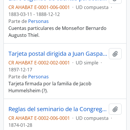
CR AHABAT E-0001-006-0001
·
UD compuesta
·
1883-03-11 - 1888-12-12
Parte de
Personas
Cuentas particulares de Monseñor Bernardo
Augusto Thiel.
Tarjeta postal dirigida a Juan Gaspar Stork
Añadi
CR AHABAT E-0002-002-0001
·
UD simple
·
1897-12-17
Parte de
Personas
Tarjeta firmada por la familia de Jacob
Hummelsheim (?).
Reglas del seminario de la Congregación de la Misión pertenecientes a Juan Gaspar Stork
Añadi
CR AHABAT E-0002-006-0001
·
UD compuesta
·
1874-01-28