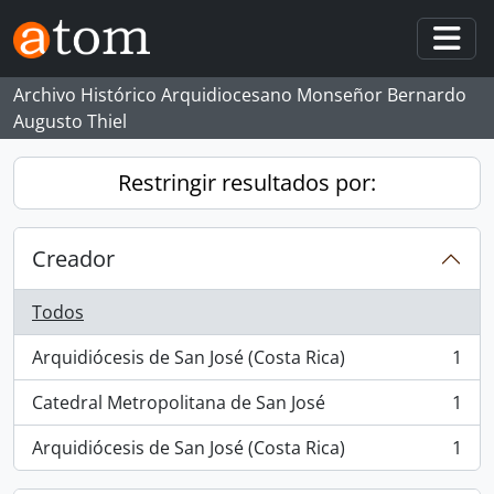
Skip to main content
Togg
Archivo Histórico Arquidiocesano Monseñor Bernardo
Augusto Thiel
Restringir resultados por:
Creador
Todos
Arquidiócesis de San José (Costa Rica)
1
, 1 resultados
Catedral Metropolitana de San José
1
, 1 resultados
Arquidiócesis de San José (Costa Rica)
1
, 1 resultados