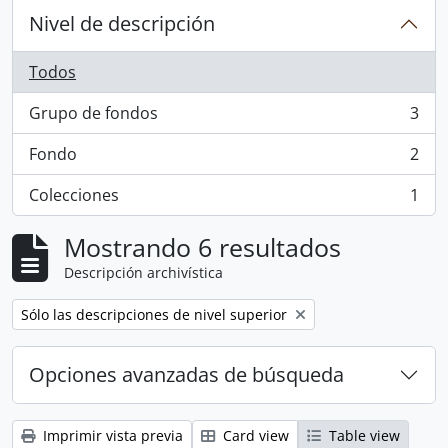
Nivel de descripción
Todos
Grupo de fondos
3
, 3 resultados
Fondo
2
, 2 resultados
Colecciones
1
, 1 resultados
Mostrando 6 resultados
Descripción archivística
Remove filter:
Sólo las descripciones de nivel superior
Opciones avanzadas de búsqueda
Imprimir vista previa
Card view
Table view