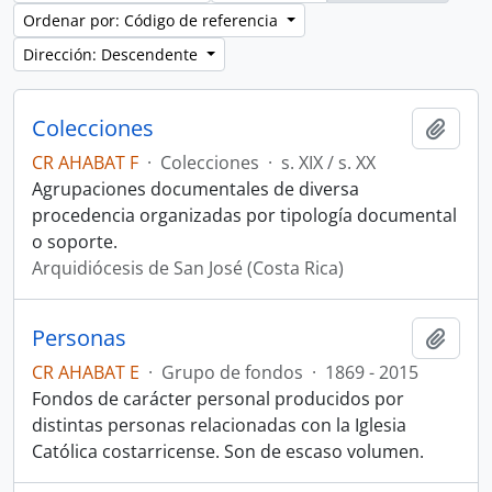
Ordenar por: Código de referencia
Dirección: Descendente
Colecciones
Añadi
CR AHABAT F
·
Colecciones
·
s. XIX / s. XX
Agrupaciones documentales de diversa
procedencia organizadas por tipología documental
o soporte.
Arquidiócesis de San José (Costa Rica)
Personas
Añadi
CR AHABAT E
·
Grupo de fondos
·
1869 - 2015
Fondos de carácter personal producidos por
distintas personas relacionadas con la Iglesia
Católica costarricense. Son de escaso volumen.