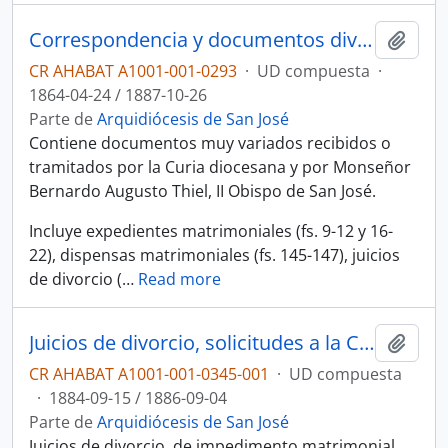
Correspondencia y documentos diversos del Obispado de San José (1882-1886)
Añadi
CR AHABAT A1001-001-0293
·
UD compuesta
·
1864-04-24 / 1887-10-26
Parte de
Arquidiócesis de San José
Contiene documentos muy variados recibidos o
tramitados por la Curia diocesana y por Monseñor
Bernardo Augusto Thiel, II Obispo de San José.
Incluye expedientes matrimoniales (fs. 9-12 y 16-
22), dispensas matrimoniales (fs. 145-147), juicios
de divorcio (
…
Read more
Juicios de divorcio, solicitudes a la Curia diocesana y documentos diversos
Añadi
CR AHABAT A1001-001-0345-001
·
UD compuesta
·
1884-09-15 / 1886-09-04
Parte de
Arquidiócesis de San José
Juicios de divorcio, de impedimento matrimonial