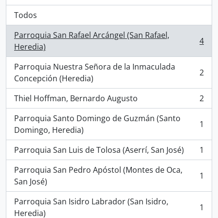
Todos
Parroquia San Rafael Arcángel (San Rafael,
4
, 4 resultados
Heredia)
Parroquia Nuestra Señora de la Inmaculada
2
, 2 resultados
Concepción (Heredia)
Thiel Hoffman, Bernardo Augusto
2
, 2 resultados
Parroquia Santo Domingo de Guzmán (Santo
1
, 1 resultados
Domingo, Heredia)
Parroquia San Luis de Tolosa (Aserrí, San José)
1
, 1 resultados
Parroquia San Pedro Apóstol (Montes de Oca,
1
, 1 resultados
San José)
Parroquia San Isidro Labrador (San Isidro,
1
, 1 resultados
Heredia)