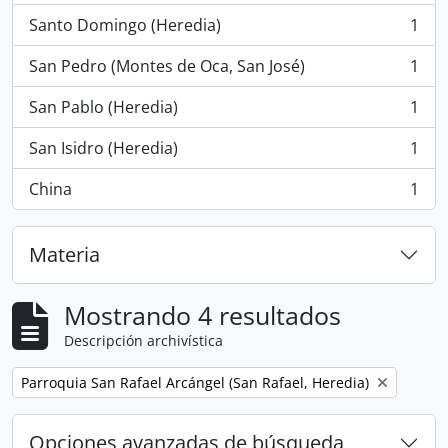
Santo Domingo (Heredia)
1
, 1 resultados
San Pedro (Montes de Oca, San José)
1
, 1 resultados
San Pablo (Heredia)
1
, 1 resultados
San Isidro (Heredia)
1
, 1 resultados
China
1
, 1 resultados
Materia
Mostrando 4 resultados
Descripción archivística
Remove filter:
Parroquia San Rafael Arcángel (San Rafael, Heredia)
Opciones avanzadas de búsqueda