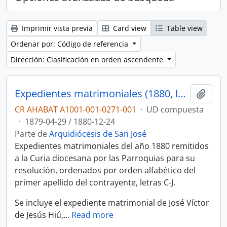
Imprimir vista previa
Card view
Table view
Ordenar por: Código de referencia
Dirección: Clasificación en orden ascendente
Expedientes matrimoniales (1880, letras C-J)
Añadi
CR AHABAT A1001-001-0271-001
·
UD compuesta
·
1879-04-29 / 1880-12-24
Parte de
Arquidiócesis de San José
Expedientes matrimoniales del año 1880 remitidos
a la Curia diocesana por las Parroquias para su
resolución, ordenados por orden alfabético del
primer apellido del contrayente, letras C-J.
Se incluye el expediente matrimonial de José Víctor
de Jesús Hiú,
…
Read more