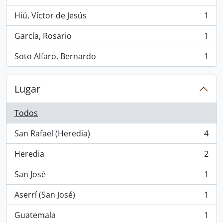
Hiú, Víctor de Jesús
1
, 1 resultados
García, Rosario
1
, 1 resultados
Soto Alfaro, Bernardo
1
, 1 resultados
Lugar
Todos
San Rafael (Heredia)
4
, 4 resultados
Heredia
2
, 2 resultados
San José
1
, 1 resultados
Aserrí (San José)
1
, 1 resultados
Guatemala
1
, 1 resultados