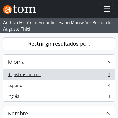
Skip to main content
Togg
Archivo Histórico Arquidiocesano Monseñor Bernardo
Augusto Thiel
Restringir resultados por:
Idioma
Registros únicos
4
, 4 resultados
Español
4
, 4 resultados
Inglés
1
, 1 resultados
Nombre