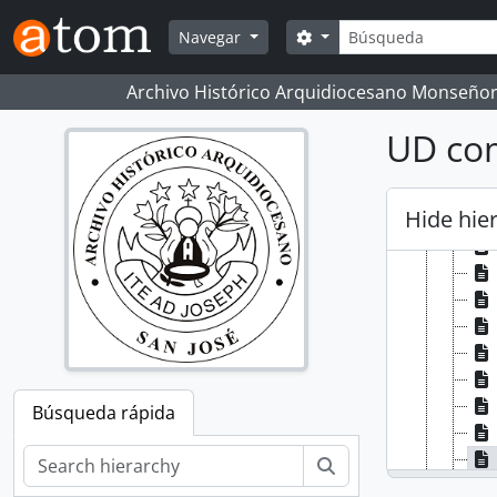
Skip to main content
Búsqueda
Search options
Navegar
Archivo Histórico Arquidiocesano Monseñor
UD com
Hide hie
Búsqueda rápida
Búsqueda