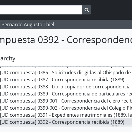
[UD compuesta] 0378 - Correspondencia recibida por Bernar
[UD compuesta] 0379-001 - Libro copiador de correspondencia envia
Search in browse pag
[UD compuesta] 0379-002 - Libro copiador de correspondencia enviada
[UD compuesta] 0379-003 - Libro copiador de correspondencia enviada
 Bernardo Augusto Thiel
[UD compuesta] 0380 - Correspondencia recibida por Bernar
puesta 0392 - Correspondenci
[UD compuesta] 0381 - Solicitudes y correspondencia dirigida al Obispa
[UD compuesta] 0382 - Correspondencia recibida por Bernar
[UD compuesta] 0383 - Expedientes matrimoniales (1888, let
rarchy
[UD compuesta] 0384 - Correspondencia recibida (1888)
[UD compuesta] 0385 - Correspondencia recibida (1888)
[UD compuesta] 0386 - Solicitudes dirigidas al Obispado de San Jo
[UD compuesta] 0387 - Correspondencia recibida (1889)
[UD compuesta] 0388 - Libro copiador de correspondencia en
[UD compuesta] 0389 - Correspondencia de particulares recibida
[UD compuesta] 0390-001 - Correspondencia del clero recibida 
[UD compuesta] 0390-002 - Correspondencia del Colegio Pío Latinoamericano r
[UD compuesta] 0391 - Expedientes matrimoniales (1889, letr
[UD compuesta] 0392 - Correspondencia recibida (1889)
[UD compuesta] 0393 - Correspondencia recibida (1889)