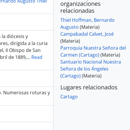
rnardo Augusto Thiel
organizaciones
rnardo Augusto Thiel, II Obispo de San José (1894)
relacionadas
or Bernardo Augusto Thiel, II Obispo de San José (1894)
Thiel Hoffman, Bernardo
5)
Augusto
(Materia)
 la Curia diocesana (1893)
Campabadal Calvet, José
2)
la diócesis y
(Materia)
esana (1892)
es, dirigida a la curia
Parroquia Nuestra Señora del
uias (1891-1894)
, II Obispo de San
Carmen (Cartago)
(Materia)
bril de 1889,
…
Read
Santuario Nacional Nuestra
ntonio del Carmen Zamora, Vicario General (1893)
Señora de los Ángeles
)
(Cartago)
(Materia)
Lugares relacionados
ramitados en la Curia diocesana de San José (1895-1896)
. Numerosas roturas y
Cartago
ida por la Curia diocesana (1890-1894)
to Thiel y cuentas personales y de la Curia diocesana (1880-1900)
 de los empleados en la enseñanza religiosa y documentos diversos (1883-1894)