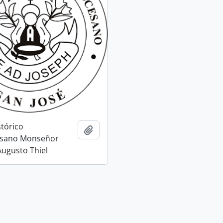
stórico
Añadir al portapapeles
esano Monseñor
ugusto Thiel