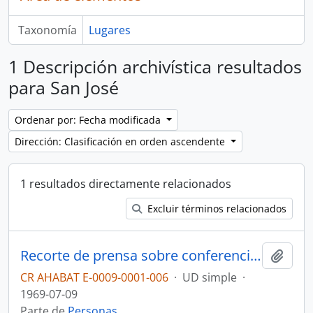
Taxonomía
Lugares
1 Descripción archivística resultados
para San José
Ordenar por: Fecha modificada
Dirección: Clasificación en orden ascendente
1 resultados directamente relacionados
Excluir términos relacionados
Recorte de prensa sobre conferencia de Antonio Troyo Calderón (1969)
Añadi
CR AHABAT E-0009-0001-006
·
UD simple
·
1969-07-09
Parte de
Personas