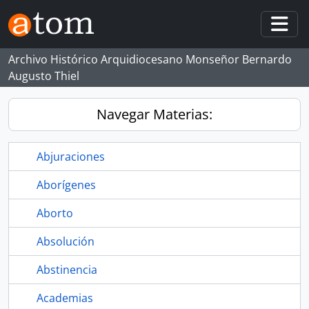
Skip to main content
Togg
Archivo Histórico Arquidiocesano Monseñor Bernardo
Augusto Thiel
Navegar Materias:
Abjuraciones
Aborígenes
Aborto
Absolución
Abstinencia
Academias