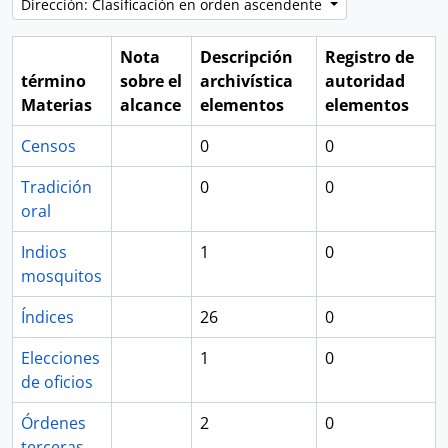
Dirección: Clasificación en orden ascendente
Nota
Descripción
Registro de
término
sobre el
archivística
autoridad
Materias
alcance
elementos
elementos
Censos
0
0
Tradición
0
0
oral
Indios
1
0
mosquitos
Índices
26
0
Elecciones
1
0
de oficios
Órdenes
2
0
terceras