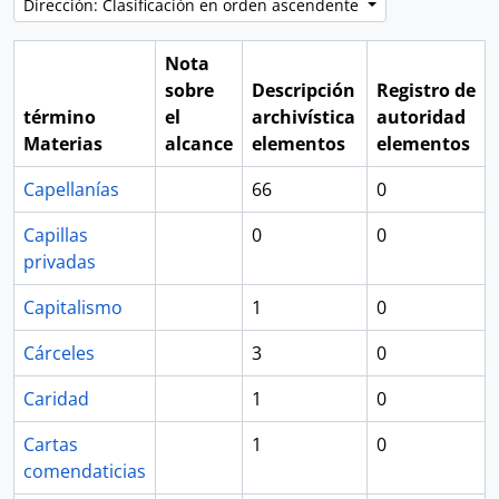
Dirección: Clasificación en orden ascendente
Nota
sobre
Descripción
Registro de
término
el
archivística
autoridad
Materias
alcance
elementos
elementos
Capellanías
66
0
Capillas
0
0
privadas
Capitalismo
1
0
Cárceles
3
0
Caridad
1
0
Cartas
1
0
comendaticias