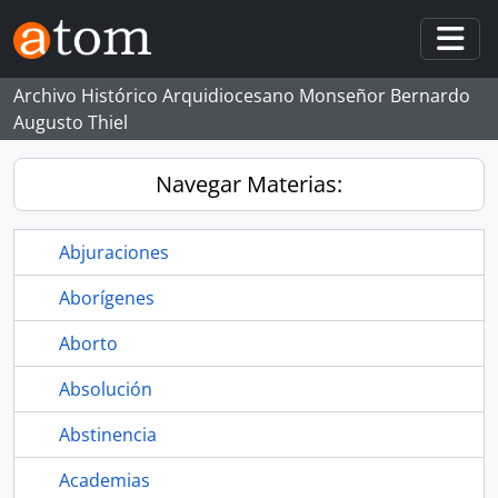
Skip to main content
Togg
Archivo Histórico Arquidiocesano Monseñor Bernardo
Augusto Thiel
Navegar Materias:
Abjuraciones
Aborígenes
Aborto
Absolución
Abstinencia
Academias