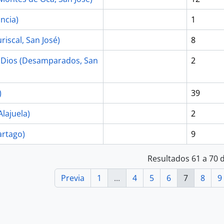
ncia)
1
riscal, San José)
8
 Dios (Desamparados, San
2
)
39
Alajuela)
2
artago)
9
Resultados 61 a 70 
Previa
1
...
4
5
6
7
8
9