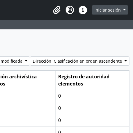
e
Iniciar sesión
Portapapeles
Idioma
Enlaces rápidos
 modificada
Dirección: Clasificación en orden ascendente
ión archivística
Registro de autoridad
os
elementos
0
0
0
0