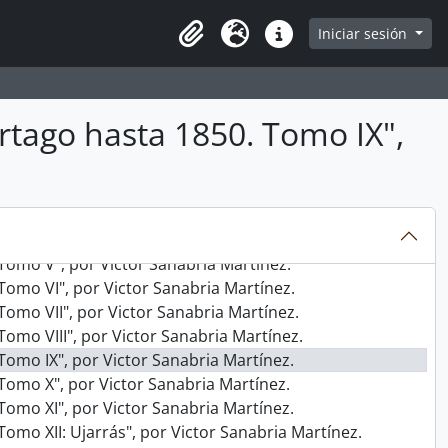
es genealógicas de Monseñor Sanabria
es genealógicas de Monseñor Sanabria
e
Iniciar sesión
Portapapeles
Idioma
Enlaces rápidos
es genealógicas de Monseñor Sanabria
es genealógicas de Monseñor Sanabria
es genealógicas de Monseñor Sanabria
Introducción", por Victor Sanabria Martínez.
rtago hasta 1850. Tomo IX",
ndice general", por Victor Sanabria Martínez.
Tomo I", por Victor Sanabria Martínez.
Tomo II", por Victor Sanabria Martínez.
omo III", por Victor Sanabria Martínez.
Tomo IV", por Victor Sanabria Martínez.
Tomo V", por Victor Sanabria Martínez.
Tomo VI", por Victor Sanabria Martínez.
Tomo VII", por Victor Sanabria Martínez.
Tomo VIII", por Victor Sanabria Martínez.
Tomo IX", por Victor Sanabria Martínez.
Tomo X", por Victor Sanabria Martínez.
Tomo XI", por Victor Sanabria Martínez.
omo XII: Ujarrás", por Victor Sanabria Martínez.