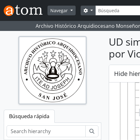
Skip to main content
Búsqueda
Search options
Navegar
Archivo Histórico Arquidiocesano Monseñor
UD sim
por Vi
Hide hie
Búsqueda rápida
Búsqueda