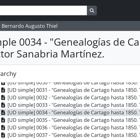
[UD compuesta] 0019 - Borradores de las investigacion
[UD compuesta] 0020 - Borradores de las investigacion
Search in browse pag
[UD compuesta] 0021 - Borradores de las investigacion
[UD compuesta] 0022 - Borradores de las investigacion
 Bernardo Augusto Thiel
[UD compuesta] 0023 - Borradores de las investigacion
[UD simple] 0024 - "Genealogías de Cartago hasta 1850. 
ple 0034 - "Genealogías de Ca
[UD simple] 0025 - "Genealogías de Cartago hasta 1850. Í
ctor Sanabria Martínez.
[UD simple] 0026 - "Genealogías de Cartago hasta 1850. 
[UD simple] 0027 - "Genealogías de Cartago hasta 1850. 
[UD simple] 0028 - "Genealogías de Cartago hasta 1850. T
rarchy
[UD simple] 0029 - "Genealogías de Cartago hasta 1850. 
[UD simple] 0030 - "Genealogías de Cartago hasta 1850. 
[UD simple] 0031 - "Genealogías de Cartago hasta 1850. 
[UD simple] 0032 - "Genealogías de Cartago hasta 1850. 
[UD simple] 0033 - "Genealogías de Cartago hasta 1850. 
[UD simple] 0034 - "Genealogías de Cartago hasta 1850. 
[UD simple] 0035 - "Genealogías de Cartago hasta 1850. 
[UD simple] 0036 - "Genealogías de Cartago hasta 1850. 
[UD simple] 0037 - "Genealogías de Cartago hasta 1850. T