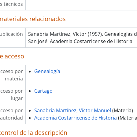
ndo] 0017 - Franz Wirth
os técnicos
ndo] 0018 - Manuel Salazar Espinoza
materiales relacionados
ublicación
Sanabria Martínez, Víctor (1957). Genealogías 
San José: Academia Costarricense de Historia.
e acceso
acceso por
Genealogía
materia
acceso por
Cartago
lugar
acceso por
Sanabria Martínez, Víctor Manuel
(Materia)
autoridad
Academia Costarricense de Historia
(Materia
ontrol de la descripción