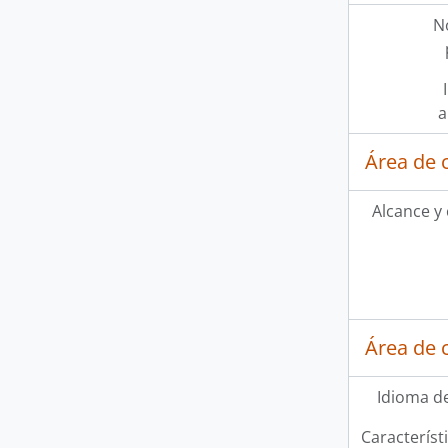
N
a
Área de 
Alcance y
[Fo
Área de 
[Fo
[F
Idioma de
[Fo
[Fo
Característi