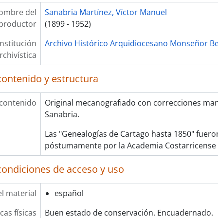
[UD simple] 0057 - Borrador de artículo sobre moción p
ombre del
Sanabria Martínez, Víctor Manuel
[UD simple] 0058 - Borrador del texto "V. Un paso atrás
productor
(1899 - 1952)
[UD simple] 0059 - Borrador de artículo de Víctor Sanabria Martínez, arzobispo de San José, expresa
[UD simple] 0060 - "Información de un viajero sobre la S
Institución
Archivo Histórico Arquidiocesano Monseñor Be
[UD simple] 0061 - "El sacerdote y la música sagrada", p
rchivística
[UD simple] 0062 - "El triunfo de Jesucristo (parte final 
contenido y estructura
[UD simple] 0063 - Crónica de la consagración mariana de caballe
[UD compuesta] 0064 - Reseña de la fundación de Alajue
[UD compuesta] 0065 - Escritos no identificados
 contenido
Original mecanografiado con correcciones manu
[Serie] 005 - Apuntes
Sanabria.
[Serie] 006 - Cuentas
Las "Genealogías de Cartago hasta 1850" fuero
[Serie] 007 - Libros de misas
póstumamente por la Academia Costarricense d
[Serie] 008 - Recuerdos
ndo] 0007 - Ignacio Trejos Picado
condiciones de acceso y uso
ndo] 0009 - Antonio Troyo Calderón
ondo] 0013 - Manuel de Jesús Jiménez Oreamuno
l material
español
ndo] 0014 - Juan de Dios Trejos Picado
ndo] 0016 - Eladio Prado Sáenz
cas físicas
Buen estado de conservación. Encuadernado.