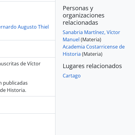
resentada en la asamblea constituyente
Personas y
 atando cabos"
organizaciones
ndo su opinión sobre el proyecto de reforma de las Hermandades de Caridad presentado al congreso
relacionadas
emana Trágica de Costa Rica", por Julio A. Barcos
rnardo Augusto Thiel
Sanabria Martínez, Víctor
or Guillermo Arié Cascante
Manuel
(Materia)
de "Anarkos")", por Guillermo Valencia
Academia Costarricense de
ros celebrada en el seminario de San José, por Luis Sánchez A.
Historia
(Materia)
la, por Ricardo Fernández Peralta
scritas de Víctor
Lugares relacionados
Cartago
n publicadas
e Historia.