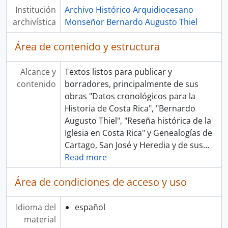
[UD simple] 0029 - "Genealogías de Cartago hasta 1850. Tomo IV", por Victor Sanabria Martínez.
Institución
Archivo Histórico Arquidiocesano
[UD simple] 0030 - "Genealogías de Cartago hasta 1850. Tomo V", por Victor Sanabria Martínez.
archivística
Monseñor Bernardo Augusto Thiel
[UD simple] 0031 - "Genealogías de Cartago hasta 1850. Tomo VI", por Victor Sanabria Martínez.
[UD simple] 0032 - "Genealogías de Cartago hasta 1850. Tomo VII", por Victor Sanabria Martínez.
Área de contenido y estructura
[UD simple] 0033 - "Genealogías de Cartago hasta 1850. Tomo VIII", por Victor Sanabria Martínez.
[UD simple] 0034 - "Genealogías de Cartago hasta 1850. Tomo IX", por Victor Sanabria Martínez.
Alcance y
Textos listos para publicar y
[UD simple] 0035 - "Genealogías de Cartago hasta 1850. Tomo X", por Victor Sanabria Martínez.
contenido
borradores, principalmente de sus
[UD simple] 0036 - "Genealogías de Cartago hasta 1850. Tomo XI", por Victor Sanabria Martínez.
obras "Datos cronológicos para la
[UD simple] 0037 - "Genealogías de Cartago hasta 1850. Tomo XII: Ujarrás", por Victor Sanabria Martínez.
Historia de Costa Rica", "Bernardo
[UD simple] 0038 - Genealogías de Heredia (letras A-C), por Victor Sanabria Martínez.
Augusto Thiel", "Reseña histórica de la
[UD simple] 0039 - Genealogías de Heredia (letras C-G), por Victor Sanabria Martínez.
Iglesia en Costa Rica" y Genealogías de
[UD simple] 0040 - Genealogías de Heredia (letras H-R), por Victor Sanabria Martínez.
Cartago, San José y Heredia y de sus
…
[UD simple] 0041 - Genealogías de Heredia (letras R-Z), por Victor Sanabria Martínez.
Read more
[UD simple] 0042 - Genealogías de San José (letras A-C), por Victor Sanabria Martínez.
[UD simple] 0043 - Genealogías de San José (letras C-G), por Victor Sanabria Martínez.
Área de condiciones de acceso y uso
[UD simple] 0044 - Genealogías de San José (letras H-P), por Victor Sanabria Martínez.
[UD simple] 0045 - Genealogías de San José (letras Q-Z), por Victor Sanabria Martínez.
Idioma del
español
[UD simple] 0046 - Borrador de la introducción al "Índice de matrimonios entresacados de los libros parroquiales"
material
[UD simple] 0047 - Índice de capítulo XII sobre órdenes religiosas