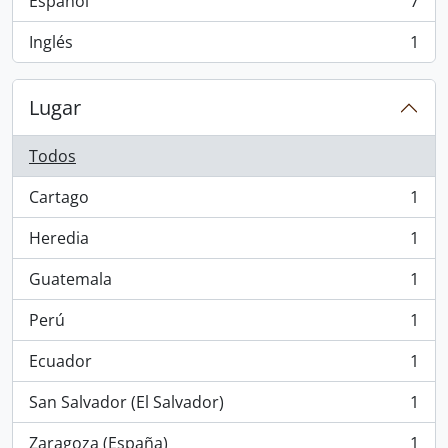
Español
7
, 7 resultados
Inglés
1
, 1 resultados
Lugar
Todos
Cartago
1
, 1 resultados
Heredia
1
, 1 resultados
Guatemala
1
, 1 resultados
Perú
1
, 1 resultados
Ecuador
1
, 1 resultados
San Salvador (El Salvador)
1
, 1 resultados
Zaragoza (España)
1