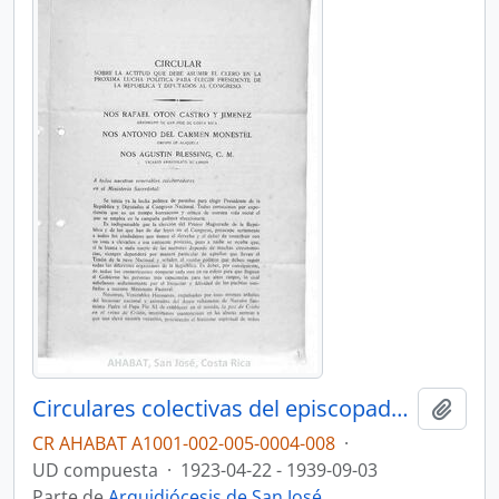
Circulares colectivas del episcopado costarricense (1923-1939)
Añadi
CR AHABAT A1001-002-005-0004-008
·
UD compuesta
·
1923-04-22 - 1939-09-03
Parte de
Arquidiócesis de San José