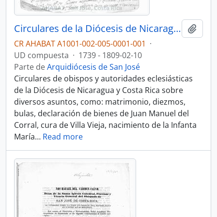
Circulares de la Diócesis de Nicaragua y Costa Rica (1739-1809)
Añadi
CR AHABAT A1001-002-005-0001-001
·
UD compuesta
·
1739 - 1809-02-10
Parte de
Arquidiócesis de San José
Circulares de obispos y autoridades eclesiásticas
de la Diócesis de Nicaragua y Costa Rica sobre
diversos asuntos, como: matrimonio, diezmos,
bulas, declaración de bienes de Juan Manuel del
Corral, cura de Villa Vieja, nacimiento de la Infanta
María
…
Read more