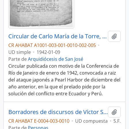
Circular de Carlo María de la Torre, obispo de Quito, al capítulo metropolitano, al clero y a los fieles de la arquidiócesis
Añadi
CR AHABAT A1001-003-001-0010-002-005
·
UD simple
·
1942-01-09
Parte de
Arquidiócesis de San José
Circular publicada con motivo de la Conferencia de
Río de Janeiro de enero de 1942, convocada a raiz
del ataque japonés a Pearl Harbor de diciembre del
año anterior, en la que el prelado pide por la
solución del conflicto entre Ecuador y Perú.
Borradores de discursos de Víctor Sanabria Martínez
Añadi
CR AHABAT E-0004-003-0010
·
UD compuesta
·
S.F.
Parte de
Personas