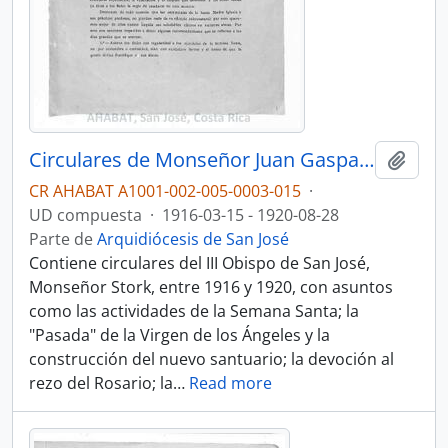
Circulares de Monseñor Juan Gaspar Stork Werth, III Obispo de San José (1916-1920)
Añadi
CR AHABAT A1001-002-005-0003-015
·
UD compuesta
·
1916-03-15 - 1920-08-28
Parte de
Arquidiócesis de San José
Contiene circulares del III Obispo de San José,
Monseñor Stork, entre 1916 y 1920, con asuntos
como las actividades de la Semana Santa; la
"Pasada" de la Virgen de los Ángeles y la
construcción del nuevo santuario; la devoción al
rezo del Rosario; la
…
Read more