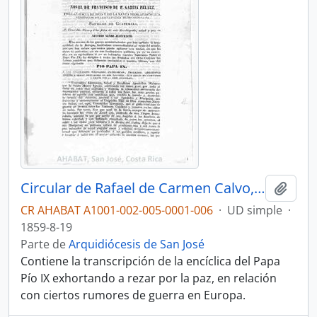
Circular de Rafael de Carmen Calvo, Vicario General de la Diócesis de San José (1859)
Añadi
CR AHABAT A1001-002-005-0001-006
·
UD simple
·
1859-8-19
Parte de
Arquidiócesis de San José
Contiene la transcripción de la encíclica del Papa
Pío IX exhortando a rezar por la paz, en relación
con ciertos rumores de guerra en Europa.