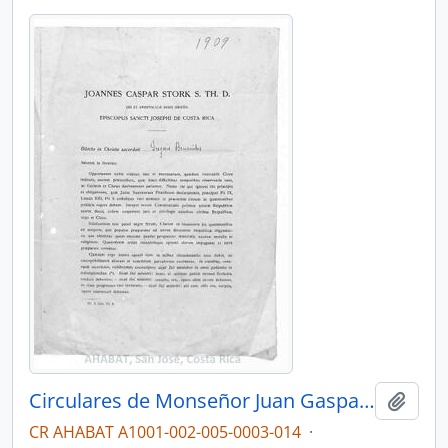
Circulares de Monseñor Juan Gaspar Stork Werth, III Obispo de San José (1909-1915)
Añadi
CR AHABAT A1001-002-005-0003-014
·