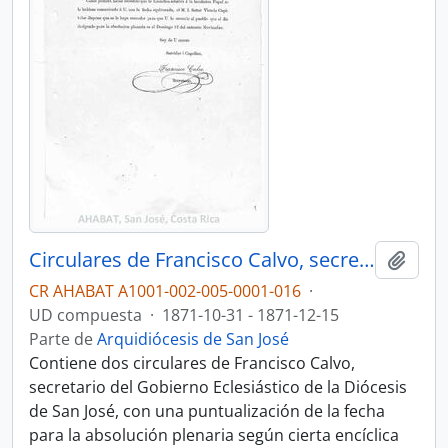
Circulares de Francisco Calvo, secretario del Gobierno Eclesiástico de la Diócesis de San José
Añadi
CR AHABAT A1001-002-005-0001-016
·
UD compuesta
·
1871-10-31 - 1871-12-15
Parte de
Arquidiócesis de San José
Contiene dos circulares de Francisco Calvo,
secretario del Gobierno Eclesiástico de la Diócesis
de San José, con una puntualización de la fecha
para la absolución plenaria según cierta encíclica