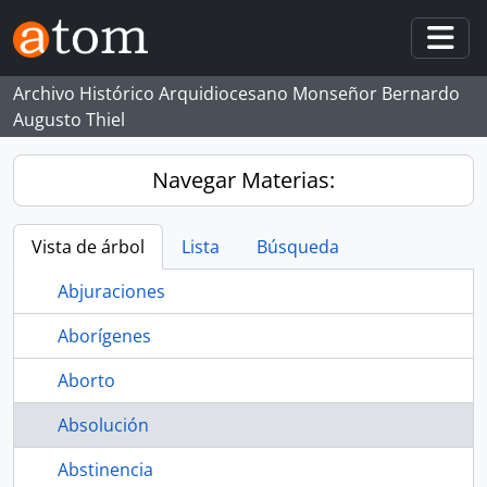
Skip to main content
Togg
Archivo Histórico Arquidiocesano Monseñor Bernardo
Augusto Thiel
Navegar Materias:
Vista de árbol
Lista
Búsqueda
Abjuraciones
Aborígenes
Aborto
Absolución
Abstinencia