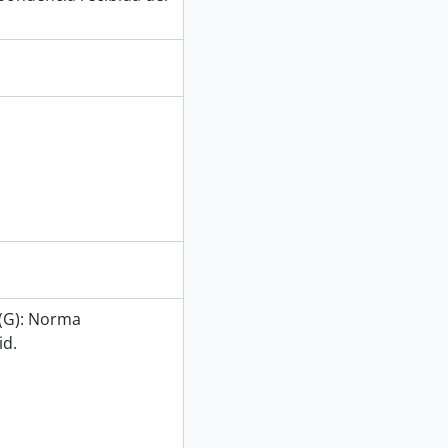
 (G): Norma
id.