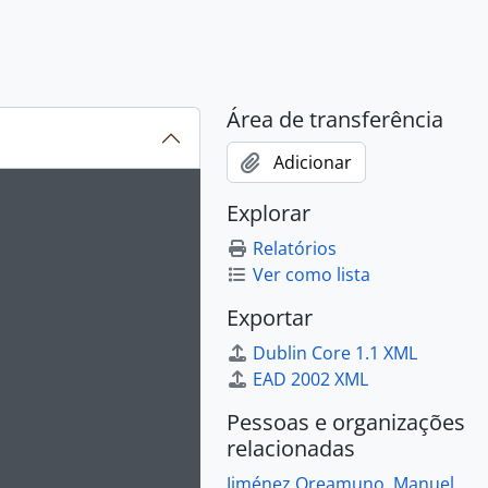
Área de transferência
Adicionar
ion title displayed in the following carousel. Clicking any im
Explorar
Relatórios
Ver como lista
Exportar
Dublin Core 1.1 XML
EAD 2002 XML
Pessoas e organizações
relacionadas
Jiménez Oreamuno, Manuel