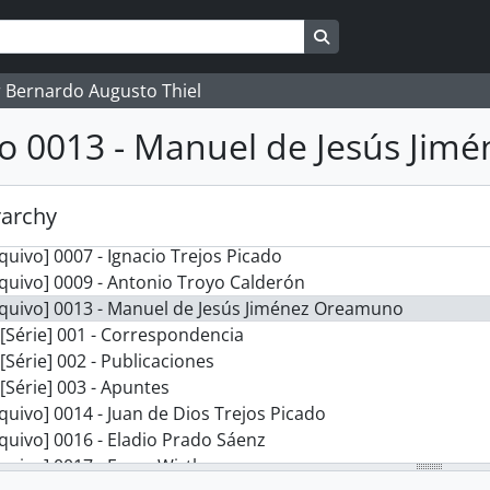
Search in browse pag
 Bernardo Augusto Thiel
 de fondos] E - Personas
o 0013 - Manuel de Jesús Ji
quivo] 0001 - Bernardo Augusto Thiel Hoffman
quivo] 0002 - Juan Gaspar Stork Werth
quivo] 0003 - Rafael Otón Castro Jiménez
rarchy
quivo] 0004 - Víctor Sanabria Martínez
quivo] 0007 - Ignacio Trejos Picado
quivo] 0009 - Antonio Troyo Calderón
rquivo] 0013 - Manuel de Jesús Jiménez Oreamuno
[Série] 001 - Correspondencia
[Série] 002 - Publicaciones
[Série] 003 - Apuntes
quivo] 0014 - Juan de Dios Trejos Picado
quivo] 0016 - Eladio Prado Sáenz
quivo] 0017 - Franz Wirth