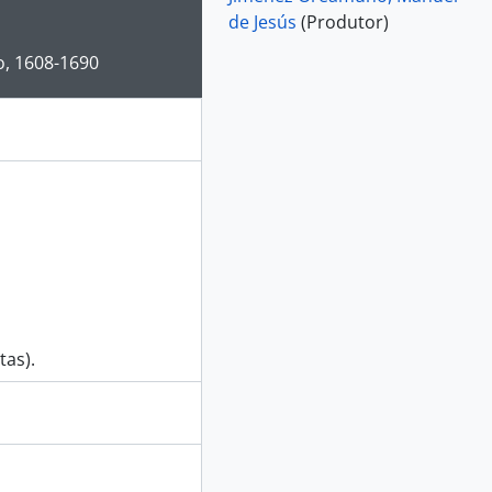
de Jesús
(Produtor)
e for this digital object. Advancing the carousel above will up
o, 1608-1690
tas).