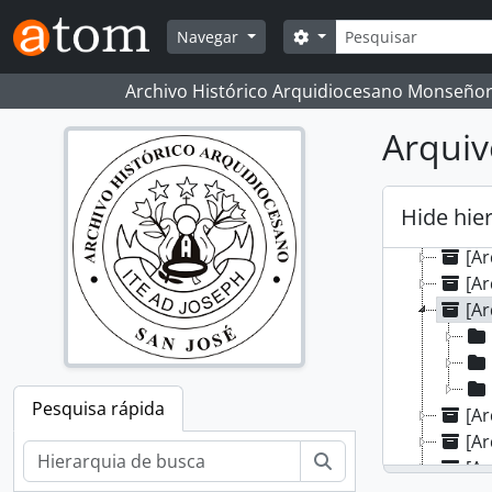
Skip to main content
Pesquisar
Search options
Navegar
Archivo Histórico Arquidiocesano Monseñor
[Grupo
Arquiv
[Ar
[Ar
[Ar
Hide hie
[Ar
[Ar
[Ar
[A
Pesquisa rápida
[Ar
[Ar
Pesquisar
[Ar