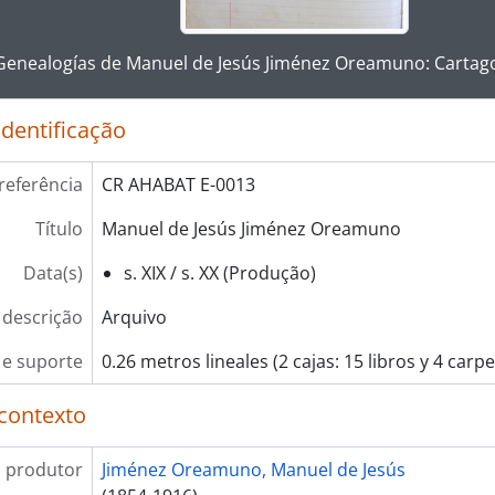
g this description title link will open the description view pag
Genealogías de Manuel de Jesús Jiménez Oreamuno: Cartag
identificação
referência
CR AHABAT E-0013
Título
Manuel de Jesús Jiménez Oreamuno
Data(s)
s. XIX / s. XX (Produção)
 descrição
Arquivo
e suporte
0.26 metros lineales (2 cajas: 15 libros y 4 carpe
contexto
 produtor
Jiménez Oreamuno, Manuel de Jesús