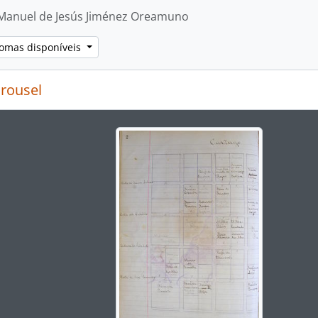
quivo] 0018 - Manuel Salazar Espinoza
Manuel de Jesús Jiménez Oreamuno
iomas disponíveis
rousel
g the current slide of this carousel will change the descript