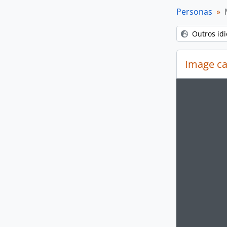
[Ar
Personas
Outros id
Image ca
Changin