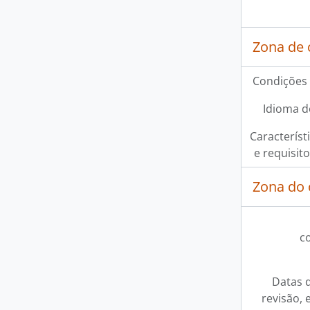
Zona de 
Condições 
Idioma d
Característi
e requisit
Zona do 
c
Datas d
revisão, 