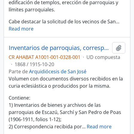
edificación de templos, erección de parroquias y
límites parroquiales.
Cabe destacar la solicitud de los vecinos de San
…
Read more
Inventarios de parroquias, correspondencia recibida por el Obispado de San José y documentos diversos
Añadi
CR AHABAT A1001-001-0328-001
·
UD compuesta
·
1868 / 1915-10-20
Parte de
Arquidiócesis de San José
Volumen con documentos diversos recibidos en la
curia eclesiástica o producidos por la misma.
Contiene:
1) Inventarios de bienes y archivos de las
parroquias de Escazú, Sarchí y San Pedro de Poas
(1906-1911, folios 1-12);
2) Correspondencia recibida por
…
Read more