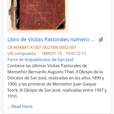
Libro de Visitas Pastorales número 5: Visitas de Bernardo Augusto Thiel, II Obispo de San José (1899 -1900), y Juan Gaspar Stork, III Obispo de San José (1907-1910)
Añadi
CR AHABAT A1001-002-006-0002-001
·
UD compuesta
·
1899-01-15 - 1910-12-11
Parte de
Arquidiócesis de San José
Contiene las últimas Visitas Pastorales de
Monseñor Bernardo Augusto Thiel, II Obispo de la
Diócesis de San José, realizadas en los años 1899 y
1900, y las primeras de Monseñor Juan Gaspar
Stork, III Obispo de San José, realizadas entre 1907 y
1910.
…
Read more