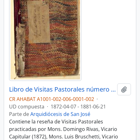
Libro de Visitas Pastorales número 2: Visitas de Domingo Rivas, Vicario Capitular (1872), Luis Bruschetti, Vicario Apostólico (1877 - 1878), y Bernardo Augusto Thiel, II Obispo de San José (1880- 1881)
Añadi
CR AHABAT A1001-002-006-0001-002
·
UD compuesta
·
1872-04-07 - 1881-06-21
Parte de
Arquidiócesis de San José
Contiene la reseña de Visitas Pastorales
practicadas por Mons. Domingo Rivas, Vicario
Capitular (1872), Mons. Luis Bruschetti, Vicario