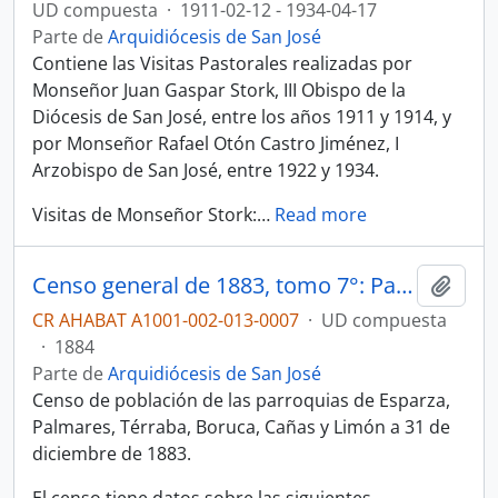
UD compuesta
·
1911-02-12 - 1934-04-17
Parte de
Arquidiócesis de San José
Contiene las Visitas Pastorales realizadas por
Monseñor Juan Gaspar Stork, III Obispo de la
Diócesis de San José, entre los años 1911 y 1914, y
por Monseñor Rafael Otón Castro Jiménez, I
Arzobispo de San José, entre 1922 y 1934.
Visitas de Monseñor Stork:
…
Read more
Censo general de 1883, tomo 7°: Parroquias de Esparza, Palmares, Térraba, Boruca, Cañas y Limón
Añadi
CR AHABAT A1001-002-013-0007
·
UD compuesta
·
1884
Parte de
Arquidiócesis de San José
Censo de población de las parroquias de Esparza,
Palmares, Térraba, Boruca, Cañas y Limón a 31 de
diciembre de 1883.