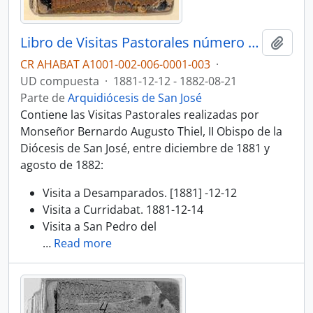
Libro de Visitas Pastorales número 3: Visitas de Bernardo Augusto Thiel, II Obispo de San José (1881- 1882)
Añadi
CR AHABAT A1001-002-006-0001-003
·
UD compuesta
·
1881-12-12 - 1882-08-21
Parte de
Arquidiócesis de San José
Contiene las Visitas Pastorales realizadas por
Monseñor Bernardo Augusto Thiel, II Obispo de la
Diócesis de San José, entre diciembre de 1881 y
agosto de 1882:
Visita a Desamparados. [1881] -12-12
Visita a Curridabat. 1881-12-14
Visita a San Pedro del
…
Read more