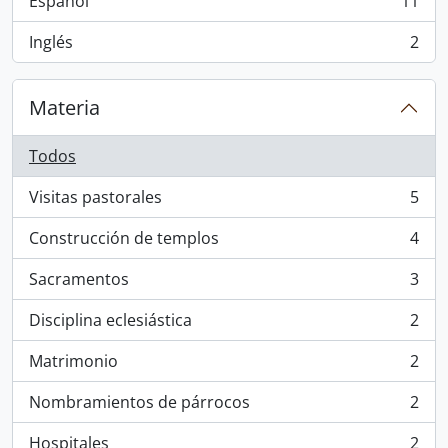
Español
11
, 11 resultados
Inglés
2
, 2 resultados
Materia
Todos
Visitas pastorales
5
, 5 resultados
Construcción de templos
4
, 4 resultados
Sacramentos
3
, 3 resultados
Disciplina eclesiástica
2
, 2 resultados
Matrimonio
2
, 2 resultados
Nombramientos de párrocos
2
, 2 resultados
Hospitales
2