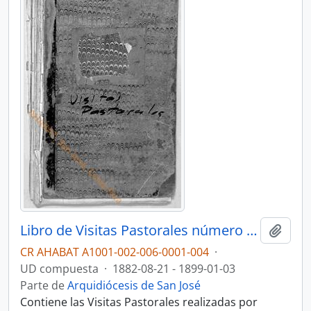
Libro de Visitas Pastorales número 4: Visitas de Monseñor Bernardo Augusto Thiel, II Obispo de San José (1882-1899)
Añadi
CR AHABAT A1001-002-006-0001-004
·
UD compuesta
·
1882-08-21 - 1899-01-03
Parte de
Arquidiócesis de San José
Contiene las Visitas Pastorales realizadas por