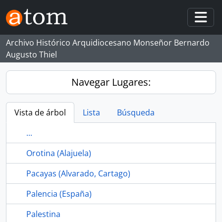
Skip to main content
Togg
Archivo Histórico Arquidiocesano Monseñor Bernardo
Augusto Thiel
Navegar Lugares:
Vista de árbol
Lista
Búsqueda
...
Orotina (Alajuela)
Pacayas (Alvarado, Cartago)
Palencia (España)
Palestina