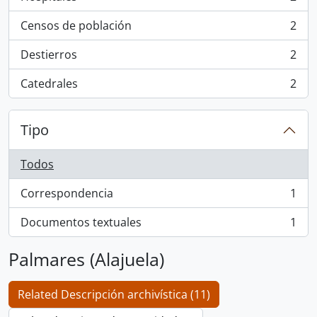
, 2 resultados
Censos de población
2
, 2 resultados
Destierros
2
, 2 resultados
Catedrales
2
, 2 resultados
Tipo
Todos
Correspondencia
1
, 1 resultados
Documentos textuales
1
, 1 resultados
Palmares (Alajuela)
Related Descripción archivística (11)