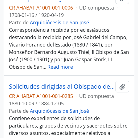
CR AHABAT A1001-001-0006
·
UD compuesta
·
1708-01-16 / 1920-04-19
Parte de
Arquidiócesis de San José
Correspondencia recibida por eclesiásticos,
destacando la recibida por José Gabriel del Campo,
Vicario Foraneo del Estado (1830 / 1841), por
Monseñor Bernardo Augusto Thiel, II Obispo de San
José (1900 / 1901) y por Juan Gaspar Stork, III
Obispo de San
…
Read more
Solicitudes dirigidas al Obispado de San José y expedientes de la Curia diocesana (1881)
Añadi
CR AHABAT A1001-001-0285
·
UD compuesta
·
1880-10-09 / 1884-12-05
Parte de
Arquidiócesis de San José
Contiene expedientes de solicitudes de
particulares, grupos de vecinos y sacerdotes sobre
diversos asuntos, especialmente relativos a