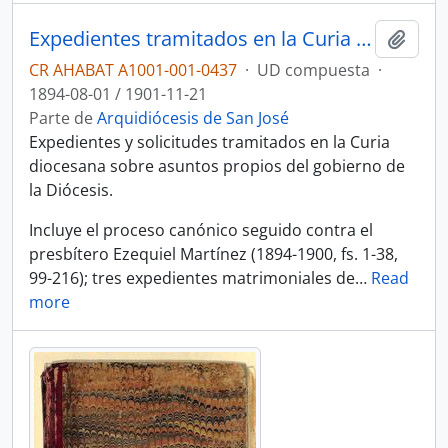
Expedientes tramitados en la Curia diocesana de San José (1898-1900)
Añadi
CR AHABAT A1001-001-0437
·
UD compuesta
·
1894-08-01 / 1901-11-21
Parte de
Arquidiócesis de San José
Expedientes y solicitudes tramitados en la Curia
diocesana sobre asuntos propios del gobierno de
la Diócesis.
Incluye el proceso canónico seguido contra el
presbítero Ezequiel Martínez (1894-1900, fs. 1-38,
99-216); tres expedientes matrimoniales de
…
Read
more