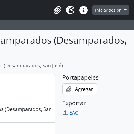
e
Iniciar sesión
Portapapeles
Idioma
Enlaces rápidos
esamparados (Desamparados,
s (Desamparados, San José)
Portapapeles
Agregar
Exportar
os (Desamparados, San
EAC