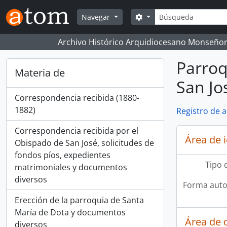
Skip to main content
Búsqueda
Search options
Navegar
Archivo Histórico Arquidiocesano Monseñor
Parroq
Materia de
San Jo
Correspondencia recibida (1880-
1882)
Registro de 
Correspondencia recibida por el
Área de 
Obispado de San José, solicitudes de
fondos píos, expedientes
Tipo 
matrimoniales y documentos
diversos
Forma auto
Erección de la parroquia de Santa
María de Dota y documentos
Área de 
diversos