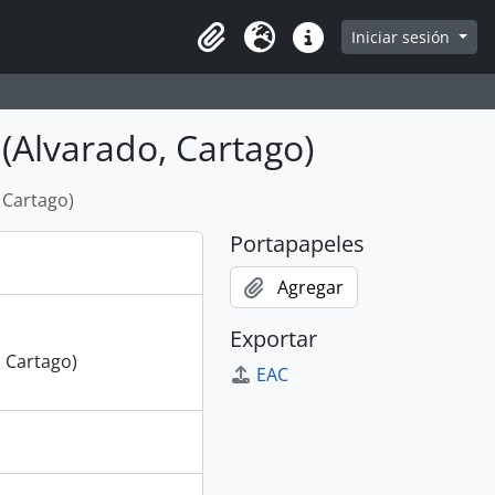
e
Iniciar sesión
Portapapeles
Idioma
Enlaces rápidos
(Alvarado, Cartago)
 Cartago)
Portapapeles
Agregar
Exportar
 Cartago)
EAC