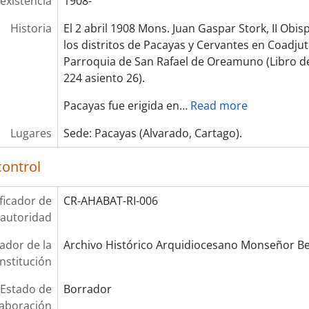
existencia
1908-
Historia
El 2 abril 1908 Mons. Juan Gaspar Stork, II Obisp
los distritos de Pacayas y Cervantes en Coadjuto
Parroquia de San Rafael de Oreamuno (Libro de
224 asiento 26).
Pacayas fue erigida en
…
Read more
Lugares
Sede: Pacayas (Alvarado, Cartago).
control
ificador de
CR-AHABAT-RI-006
 autoridad
cador de la
Archivo Histórico Arquidiocesano Monseñor Be
institución
Estado de
Borrador
laboración