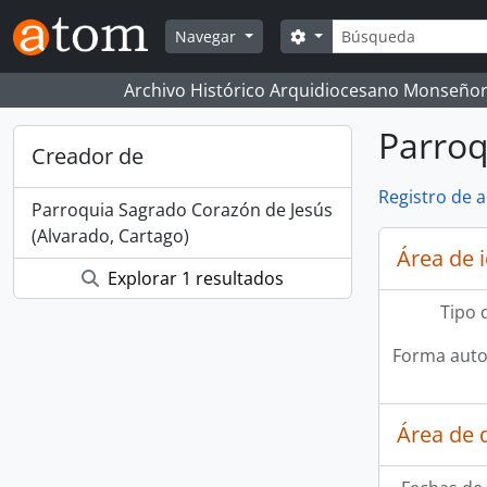
Skip to main content
Búsqueda
Search options
Navegar
Archivo Histórico Arquidiocesano Monseñor
Parroq
Creador de
Registro de 
Parroquia Sagrado Corazón de Jesús
(Alvarado, Cartago)
Área de 
Explorar 1 resultados
Tipo 
Forma auto
Área de 