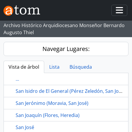
Skip to main content
Togg
Archivo Histórico Arquidiocesano Monseñor Bernardo
Augusto Thiel
Navegar Lugares:
Vista de árbol
Lista
Búsqueda
...
San Isidro de El General (Pérez Zeledón, San José)
San Jerónimo (Moravia, San José)
San Joaquín (Flores, Heredia)
San José