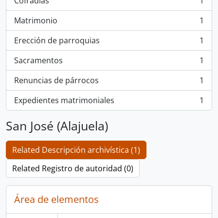
Cofradías
1
, 1 resultados
Matrimonio
1
, 1 resultados
Erección de parroquias
1
, 1 resultados
Sacramentos
1
, 1 resultados
Renuncias de párrocos
1
, 1 resultados
Expedientes matrimoniales
1
, 1 resultados
San José (Alajuela)
Related Descripción archivística (1)
Related Registro de autoridad (0)
Área de elementos