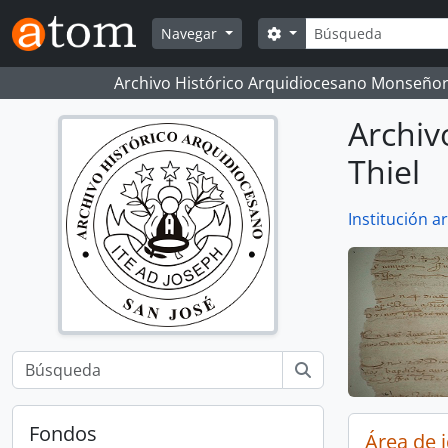
Skip to main content
Búsqueda
Search options
Navegar
Archivo Histórico Arquidiocesano Monseñor
Archiv
Thiel
Institución ar
Fondos
Área de 