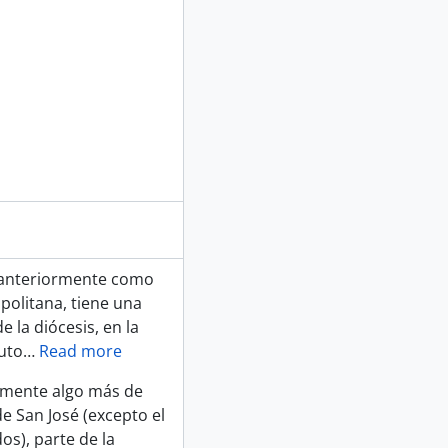
o anteriormente como
opolitana, tiene una
e la diócesis, en la
uto
…
Read more
lmente algo más de
de San José (excepto el
os), parte de la