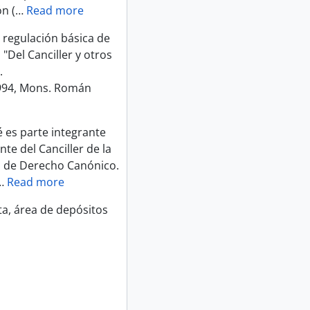
n (
…
Read more
 regulación básica de
"Del Canciller y otros
.
994, Mons. Román
é es parte integrante
te del Canciller de la
o de Derecho Canónico.
…
Read more
ta, área de depósitos