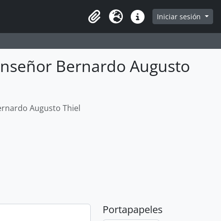
e
Iniciar sesión
Portapapeles
Idioma
Enlaces rápidos
onseñor Bernardo Augusto
ernardo Augusto Thiel
Portapapeles