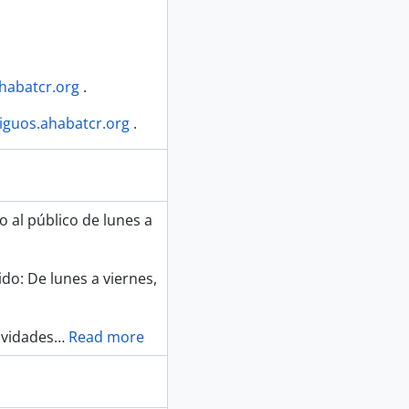
ahabatcr.org
.
iguos.ahabatcr.org
.
o al público de lunes a
do: De lunes a viernes,
avidades
…
Read more