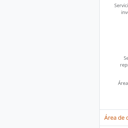
Servic
inv
Se
rep
Área
Área de 