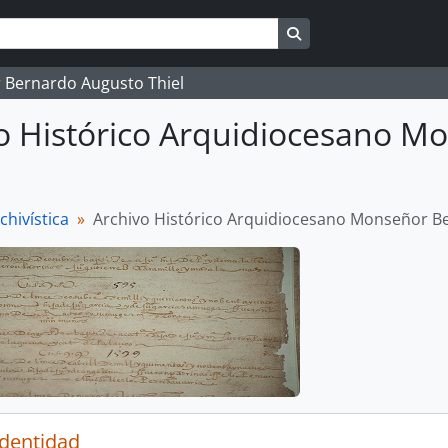
Search in browse pag
 Bernardo Augusto Thiel
o Histórico Arquidiocesano M
chivística
Archivo Histórico Arquidiocesano Monseñor B
identidad