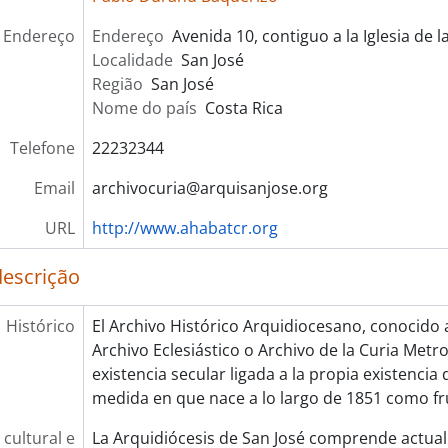
Endereço
Endereço
Avenida 10, contiguo a la Iglesia de 
Localidade
San José
Região
San José
Nome do país
Costa Rica
Telefone
22232344
Email
archivocuria@arquisanjose.org
URL
http://www.ahabatcr.org
descrição
Histórico
El Archivo Histórico Arquidiocesano, conocid
Archivo Eclesiástico o Archivo de la Curia Metr
existencia secular ligada a la propia existencia d
medida en que nace a lo largo de 1851 como fr
cultural e
La Arquidiócesis de San José comprende actua