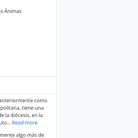
las Ánimas
o anteriormente como
opolitana, tiene una
e la diócesis, en la
uto
…
Read more
lmente algo más de