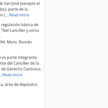
de San José (excepto el
os), parte de la
n (
…
Read more
 regulación básica de
"Del Canciller y otros
.
994, Mons. Román
é es parte integrante
te del Canciller de la
o de Derecho Canónico.
…
Read more
ta, área de depósitos