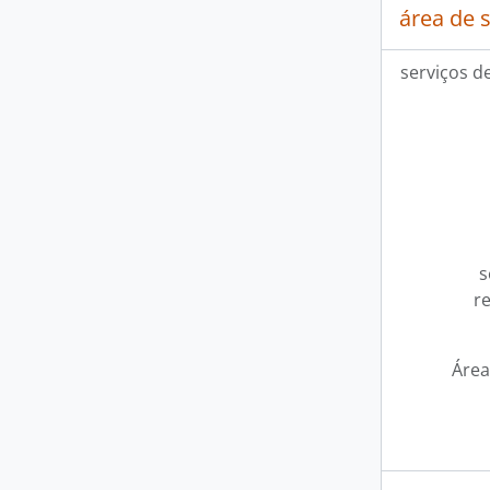
área de 
serviços d
s
r
Área