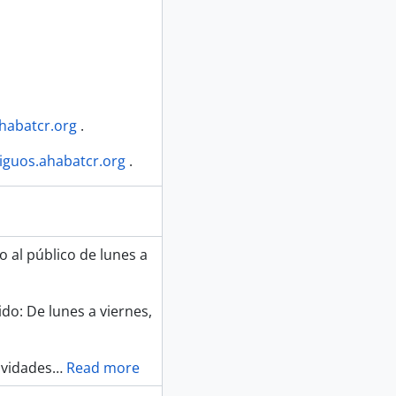
ahabatcr.org
.
iguos.ahabatcr.org
.
o al público de lunes a
do: De lunes a viernes,
avidades
…
Read more