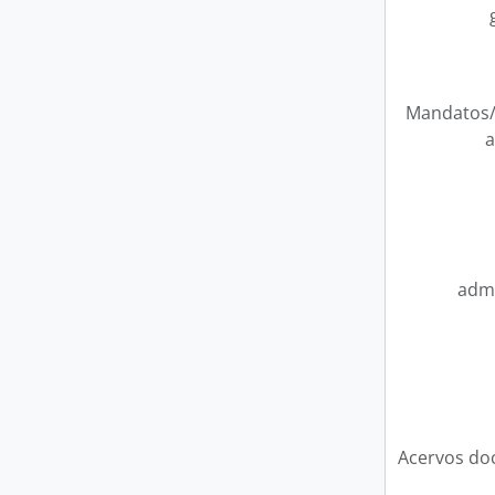
Mandatos/
a
admi
Acervos do