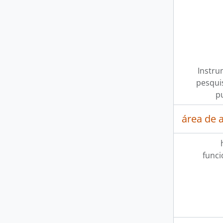
Instru
pesquis
p
área de 
func