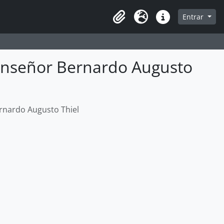
e
Entrar
Área de transferência
Idioma
Ligações rápidas
onseñor Bernardo Augusto
rnardo Augusto Thiel