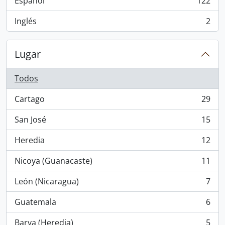
Español
122
, 122 resultados
Inglés
2
, 2 resultados
Lugar
Todos
Cartago
29
, 29 resultados
San José
15
, 15 resultados
Heredia
12
, 12 resultados
Nicoya (Guanacaste)
11
, 11 resultados
León (Nicaragua)
7
, 7 resultados
Guatemala
6
, 6 resultados
Barva (Heredia)
5