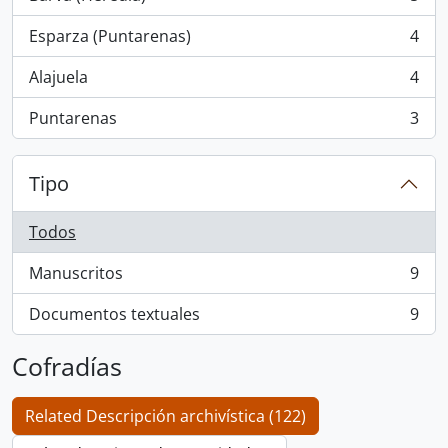
, 5 resultados
Esparza (Puntarenas)
4
, 4 resultados
Alajuela
4
, 4 resultados
Puntarenas
3
, 3 resultados
Tipo
Todos
Manuscritos
9
, 9 resultados
Documentos textuales
9
, 9 resultados
Cofradías
Related Descripción archivística (122)