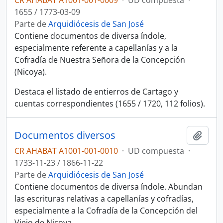
CR AHABAT A1001-001-0009
·
UD compuesta
·
1655 / 1773-03-09
Parte de
Arquidiócesis de San José
Contiene documentos de diversa índole,
especialmente referente a capellanías y a la
Cofradía de Nuestra Señora de la Concepción
(Nicoya).
Destaca el listado de entierros de Cartago y
cuentas correspondientes (1655 / 1720, 112 folios).
Documentos diversos
Añadi
CR AHABAT A1001-001-0010
·
UD compuesta
·
1733-11-23 / 1866-11-22
Parte de
Arquidiócesis de San José
Contiene documentos de diversa índole. Abundan
las escrituras relativas a capellanías y cofradías,
especialmente a la Cofradía de la Concepción del
Viejo de Nicoya.