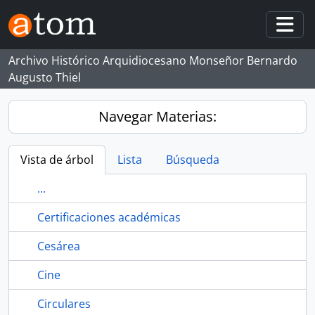
Skip to main content
Togg
Archivo Histórico Arquidiocesano Monseñor Bernardo
Augusto Thiel
Navegar Materias:
Vista de árbol
Lista
Búsqueda
...
Certificaciones académicas
Cesárea
Cine
Circulares