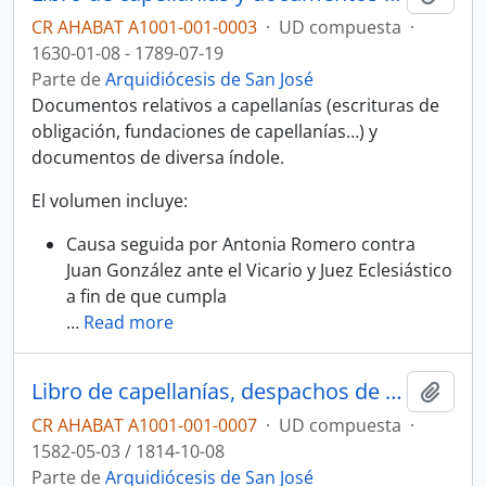
CR AHABAT A1001-001-0003
·
UD compuesta
·
1630-01-08 - 1789-07-19
Parte de
Arquidiócesis de San José
Documentos relativos a capellanías (escrituras de
obligación, fundaciones de capellanías…) y
documentos de diversa índole.
El volumen incluye:
Causa seguida por Antonia Romero contra
Juan González ante el Vicario y Juez Eclesiástico
a fin de que cumpla
…
Read more
Libro de capellanías, despachos de obispos de Nicaragua y Costa Rica y documentos diversos
Añadi
CR AHABAT A1001-001-0007
·
UD compuesta
·
1582-05-03 / 1814-10-08
Parte de
Arquidiócesis de San José