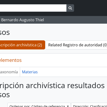
Search in browse pag
 Bernardo Augusto Thiel
sos
cripción archivística (2)
Related Registro de autoridad (0
elementos
axonomía
Materias
ripción archivística resultados
sos
Ordenar por: Código de referencia
Dirección: Clasifica