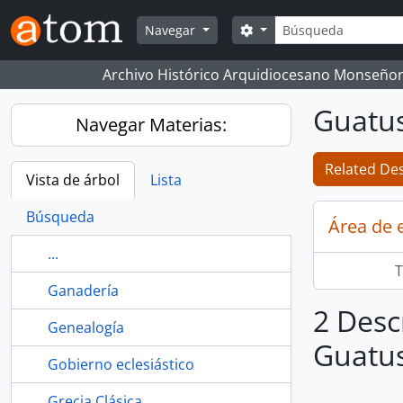
Skip to main content
Búsqueda
Search options
Navegar
Archivo Histórico Arquidiocesano Monseñor
Guatu
Navegar Materias:
Related Des
Vista de árbol
Lista
Búsqueda
Área de 
...
T
Ganadería
2 Desc
Genealogía
Guatu
Gobierno eclesiástico
Grecia Clásica