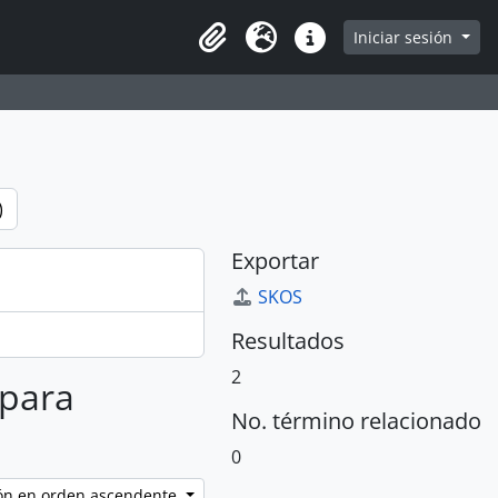
e
Iniciar sesión
Portapapeles
Idioma
Enlaces rápidos
)
Exportar
SKOS
Resultados
2
 para
No. término relacionado
0
ción en orden ascendente