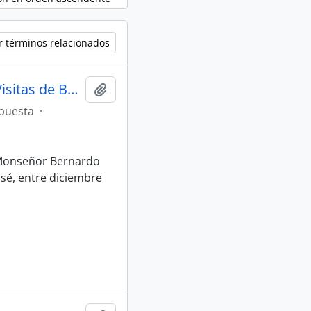
r términos relacionados
Libro de Visitas Pastorales número 3: Visitas de Bernardo Augusto Thiel, II Obispo de San José (1881- 1882)
Añadir al portapapeles
puesta
·
r Monseñor Bernardo
osé, entre diciembre