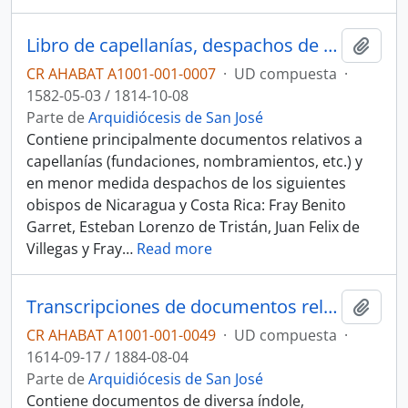
Libro de capellanías, despachos de obispos de Nicaragua y Costa Rica y documentos diversos
Añadi
CR AHABAT A1001-001-0007
·
UD compuesta
·
1582-05-03 / 1814-10-08
Parte de
Arquidiócesis de San José
Contiene principalmente documentos relativos a
capellanías (fundaciones, nombramientos, etc.) y
en menor medida despachos de los siguientes
obispos de Nicaragua y Costa Rica: Fray Benito
Garret, Esteban Lorenzo de Tristán, Juan Felix de
Villegas y Fray
…
Read more
Transcripciones de documentos relativos a la Historia colonial de Costa Rica y documentos diversos
Añadi
CR AHABAT A1001-001-0049
·
UD compuesta
·
1614-09-17 / 1884-08-04
Parte de
Arquidiócesis de San José
Contiene documentos de diversa índole,