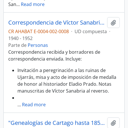
San
…
Read more
Correspondencia de Víctor Sanabria siendo arzobispo de San José
Añadi
CR AHABAT E-0004-002-0008
·
UD compuesta
·
1940 - 1952
Parte de
Personas
Correspondencia recibida y borradores de
correspondencia enviada. Incluye:
Invitación a peregrinación a las ruinas de
Ujarrás, misa y acto de imposición de medalla
de honor al historiador Eladio Prado. Notas
manuscritas de Víctor Sanabria al reverso.
…
Read more
"Genealogías de Cartago hasta 1850. Tomo XII: Ujarrás", por Victor Sanabria Martínez.
Añadi