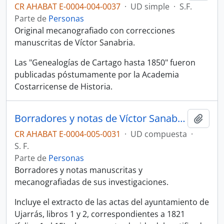
CR AHABAT E-0004-004-0037
·
UD simple
·
S.F.
Parte de
Personas
Original mecanografiado con correcciones
manuscritas de Víctor Sanabria.
Las "Genealogías de Cartago hasta 1850" fueron
publicadas póstumamente por la Academia
Costarricense de Historia.
Borradores y notas de Víctor Sanabria sobre temas históricos (VI)
Añadi
CR AHABAT E-0004-005-0031
·
UD compuesta
·
S. F.
Parte de
Personas
Borradores y notas manuscritas y
mecanografiadas de sus investigaciones.
Incluye el extracto de las actas del ayuntamiento de
Ujarrás, libros 1 y 2, correspondientes a 1821