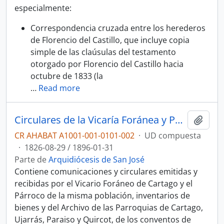
especialmente:
Correspondencia cruzada entre los herederos
de Florencio del Castillo, que incluye copia
simple de las claúsulas del testamento
otorgado por Florencio del Castillo hacia
octubre de 1833 (la
…
Read more
Circulares de la Vicaría Foránea y Parroquia de Cartago, inventarios parroquiales y documentos diversos
Añadi
CR AHABAT A1001-001-0101-002
·
UD compuesta
·
1826-08-29 / 1896-01-31
Parte de
Arquidiócesis de San José
Contiene comunicaciones y circulares emitidas y
recibidas por el Vicario Foráneo de Cartago y el
Párroco de la misma población, inventarios de
bienes y del Archivo de las Parroquias de Cartago,
Ujarrás, Paraiso y Quircot, de los conventos de