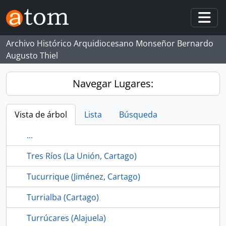
Skip to main content
Togg
Archivo Histórico Arquidiocesano Monseñor Bernardo
Augusto Thiel
Navegar Lugares:
Vista de árbol
Lista
Búsqueda
...
Tres Ríos (La Unión, Cartago)
Tucurrique (Jiménez, Cartago)
Turrialba (Cartago)
Turrúcares (Alajuela)