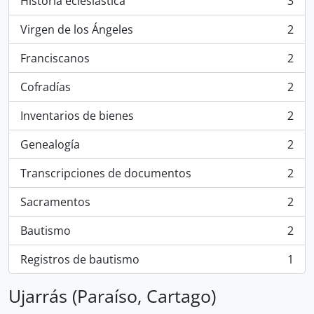
Historia eclesiástica
3
, 3 resultados
Virgen de los Ángeles
2
, 2 resultados
Franciscanos
2
, 2 resultados
Cofradías
2
, 2 resultados
Inventarios de bienes
2
, 2 resultados
Genealogía
2
, 2 resultados
Transcripciones de documentos
2
, 2 resultados
Sacramentos
2
, 2 resultados
Bautismo
2
, 2 resultados
Registros de bautismo
1
, 1 resultados
Ujarrás (Paraíso, Cartago)