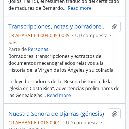
(folios 1 al 15), el resumen traducido del certificado
de madurez de Bernardo
…
Read more
Transcripciones, notas y borradores de Víctor Sanabria relativos a la Virgen de los Ángeles
Añadi
CR AHABAT E-0004-005-0035
·
UD compuesta
·
S. F.
Parte de
Personas
Borradores, transcripciones y extractos de
documentos mecanografiados relativos a la
Historia de la Virgen de los Ángeles y su cofradía.
Incluye borradores de la "Reseña histórica de la
Iglesia en Costa Rica", advertencias preliminares de
las Genealogías
…
Read more
Nuestra Señora de Ujarrás (génesis)
Añadi
CR AHABAT E-0016-0001
·
UD compuesta
·